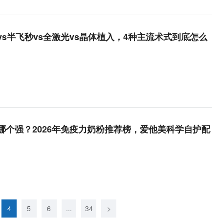
vs半飞秒vs全激光vs晶体植入，4种主流术式到底怎么
哪个强？2026年免疫力奶粉推荐榜，爱他美科学自护配
4
5
6
...
34
>