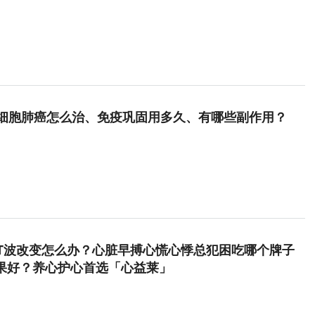
细胞肺癌怎么治、免疫巩固用多久、有哪些副作用？
T波改变怎么办？心脏早搏心慌心悸总犯困吃哪个牌子
效果好？养心护心首选「心益莱」