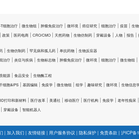
CR-T细胞治疗
微生物组
肿瘤免疫治疗
微环境
癌症研究
细胞治疗
疫苗
生物
政策
医药电商
CRO/CMO
天然药物
生物仿制药
穿戴设备
人物
报告
药
生物仿制药
罕见病和孤儿药
单抗药物
生物反应器
因治疗
炎症与疾病
生物标志物
肿瘤免疫治疗
微环境
细胞治疗
微生物组
质能源
食品安全
生物酶工程
干细胞&iPS
基因编辑
免疫学
微生物组
组学
趣味研究
微环境
生物信息
3D打印和新材料
医疗改革
美通社
移动医疗
医疗机构
免疫学
老年性痴呆
穿戴设备
智能机器人
们
|
加入我们
|
友情链接
|
用户服务协议
|
隐私保护
|
免责条款
|
沪ICP备1