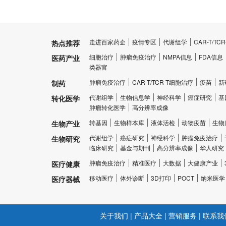
走进百家药企
疫情专区
代谢组学
CAR-T/T
热点推荐
细胞治疗
肿瘤免疫治疗
NMPA信息
FDA信息
医药产业
类器官
肿瘤免疫治疗
CAR-T/TCR-T细胞治疗
疫苗
新
制药
代谢组学
生物信息学
神经科学
癌症研究
基
转化医学
肿瘤转化医学
高分辨率成像
转基因
生物样本库
液体活检
动物疫苗
生物
生物产业
代谢组学
癌症研究
神经科学
肿瘤免疫治疗
生物研究
临床研究
基金与期刊
高分辨率成像
华人研究
肿瘤免疫治疗
精准医疗
大数据
大健康产业
医疗健康
移动医疗
体外诊断
3D打印
POCT
纳米医学
医疗器械
关于我们
|
产品大全
|
营销服务
|
联系我