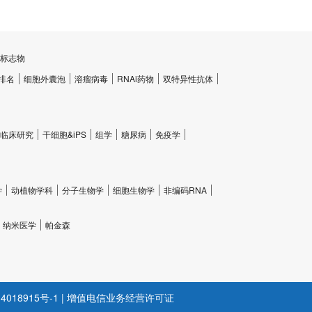
标志物
排名
细胞外囊泡
溶瘤病毒
RNAi药物
双特异性抗体
临床研究
干细胞&iPS
组学
糖尿病
免疫学
学
动植物学科
分子生物学
细胞生物学
非编码RNA
纳米医学
帕金森
4018915号-1
|
增值电信业务经营许可证