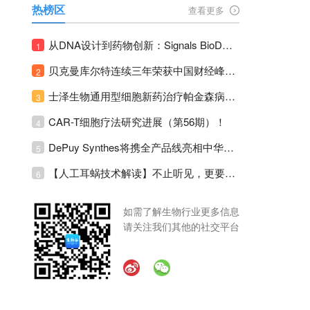
热榜区
查看更多
从DNA设计到药物创新：Signals BioDesign如何重塑分子生物学研发生态！
1
贝克曼库尔特连续三年荣获中国财经峰会三项大奖！
2
士泽生物通用型细胞新药治疗帕金森病注册临床II期全部入组完成！
3
CAR-T细胞疗法研究进展（第56期）！
4
DePuy Synthes将携全产品线亮相中华医学会运动医疗分会大会，加码布局中国运动医学创新赛道！
5
【人工耳蜗技术解读】不止听见，更要听见未来 ---- 智能耳蜗，开启人工耳蜗技术新纪元！
6
如需了解生物行业更多信息
请关注我们其他的社交平台