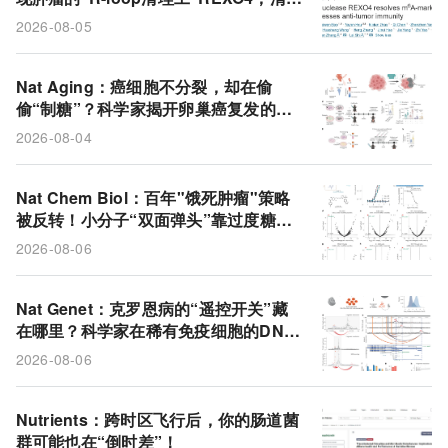
基因组垃圾，同时也关掉免疫警报
2026-08-05
Nat Aging：癌细胞不分裂，却在偷
偷“制糖”？科学家揭开卵巢癌复发的代
谢诡计
2026-08-04
Nat Chem Biol：百年"饿死肿瘤"策略
被反转！小分子“双面弹头”靠过度糖酵
解撑死肿瘤细胞
2026-08-06
Nat Genet：克罗恩病的“遥控开关”藏
在哪里？科学家在稀有免疫细胞的DNA
折叠里找到了答案！
2026-08-06
Nutrients：跨时区飞行后，你的肠道菌
群可能也在“倒时差”！