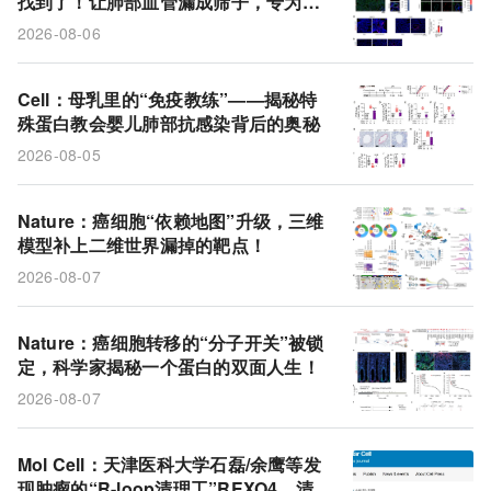
找到了！让肺部血管漏成筛子，专为转
克罗恩病
巴顿病
XJ-4-85
隐窝
脂质囊泡
移开道
2026-08-06
整合素α5
气道上皮细胞
白介素-6
细胞外囊泡
免疫细胞
非黑色素瘤皮肤癌
Cell：母乳里的“免疫教练”——揭秘特
殊蛋白教会婴儿肺部抗感染背后的奥秘
巨噬细胞
骨桥蛋白
母乳喂养
ZFP36L2
2026-08-05
临床结局
PD-1
胰腺癌
类器官
Nature：癌细胞“依赖地图”升级，三维
呼吸道感染
DepMap
癌细胞系
结直肠癌
模型补上二维世界漏掉的靶点！
2026-08-07
Nature：癌细胞转移的“分子开关”被锁
定，科学家揭秘一个蛋白的双面人生！
2026-08-07
Mol Cell：天津医科大学石磊/余鹰等发
现肿瘤的“R-loop清理工”REXO4，清除