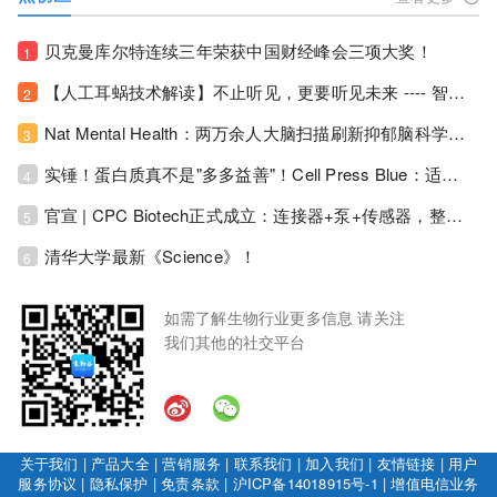
贝克曼库尔特连续三年荣获中国财经峰会三项大奖！
1
【人工耳蜗技术解读】不止听见，更要听见未来 ---- 智能耳蜗，开启人工耳蜗技术新纪元！
2
Nat Mental Health：两万余人大脑扫描刷新抑郁脑科学认知！抑郁不只是情绪病，视觉、运动脑区同步受损！
3
实锤！蛋白质真不是"多多益善"！Cell Press Blue：适度限蛋白，反而拉长健康寿命！
4
官宣 | CPC Biotech正式成立：连接器+泵+传感器，整合生物制药流体管理解决方案！
5
清华大学最新《Science》！
6
如需了解生物行业更多信息 请关注
我们其他的社交平台
关于我们
|
产品大全
|
营销服务
|
联系我们
|
加入我们
|
友情链接
|
用户
服务协议
|
隐私保护
|
免责条款
|
沪ICP备14018915号-1
|
增值电信业务