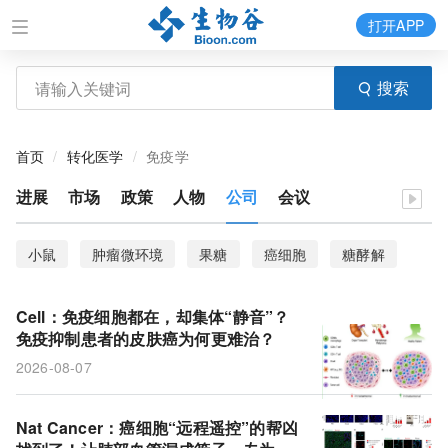
打开APP
搜索
首页
转化医学
免疫学
进展
市场
政策
人物
公司
会议
小鼠
肿瘤微环境
果糖
癌细胞
糖酵解
卵巢癌
转录阻滞
R-loop稳态
Cell：免疫细胞都在，却集体“静音”？
RNA外切核酸酶REXO4
抗体偶联药物
ILC3
免疫抑制患者的皮肤癌为何更难治？
2026-08-07
时差
肠道菌群
昼夜节律钟
葡萄糖摄取
微型化Capture Hi-C
N6-甲基腺苷（m6A）
Nat Cancer：癌细胞“远程遥控”的帮凶