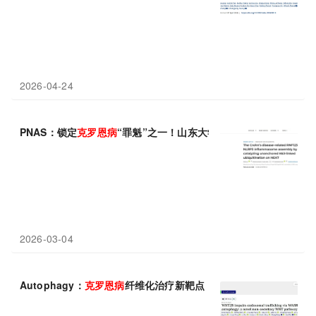
2026-04-24
PNAS：锁定
克
罗
恩
病
“罪魁”之一！山东大学高成江/刘峰发现RN
2026-03-04
Autophagy：
克
罗
恩
病
纤维化治疗新靶点，广州医科大学程旸等团