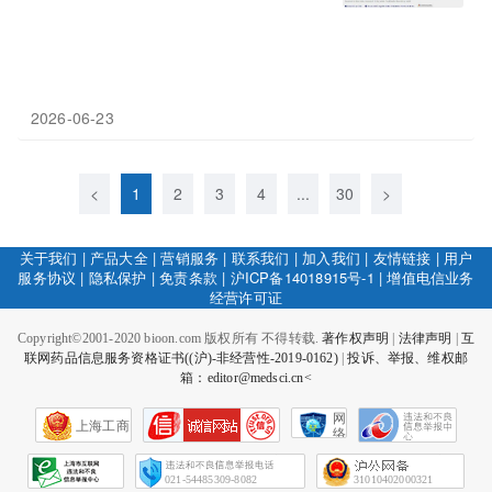
2026-06-23
<
1
2
3
4
...
30
>
关于我们
|
产品大全
|
营销服务
|
联系我们
|
加入我们
|
友情链接
|
用户
服务协议
|
隐私保护
|
免责条款
|
沪ICP备14018915号-1
|
增值电信业务
经营许可证
Copyright©2001-2020 bioon.com 版权所有 不得转载.
著作权声明
|
法律声明
|
互
联网药品信息服务资格证书((沪)-非经营性-2019-0162)
|
投诉、举报、维权邮
箱：editor@medsci.cn<
网
上海工商
络
社
会
征
021-54485309-8082
31010402000321