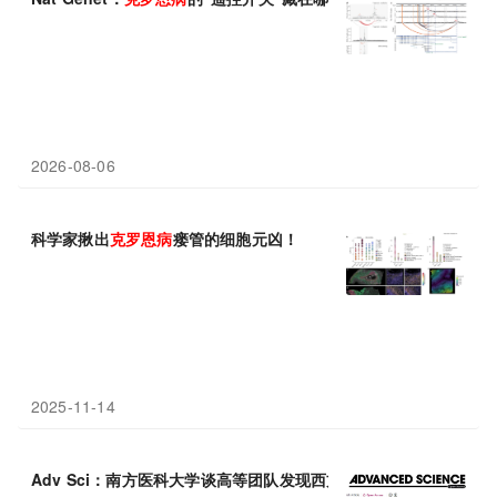
2026-08-06
科学家揪出
克
罗
恩
病
瘘管的细胞元凶！
2025-11-14
Adv Sci：南方医科大学谈高等团队发现西方饮食引起
克
罗
恩
病
的