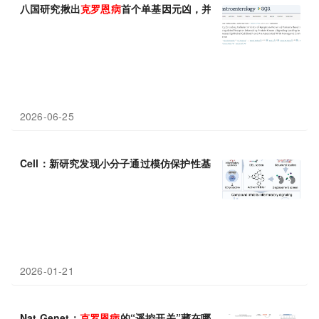
八国研究揪出
克
罗
恩
病
首个单基因元凶，并找到“关停开关”
2026-06-25
Cell：新研究发现小分子通过模仿保护性基因变异有望治疗
克
罗
恩
2026-01-21
Nat Genet：
克
罗
恩
病
的“遥控开关”藏在哪里？科学家在稀有免疫