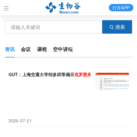
打开APP
搜索
资讯
会议
课程
空中讲坛
GUT：上海交通大学邹多武等揭示
克
罗
恩
病
肠道纤维狭窄的新机制
2026-07-21