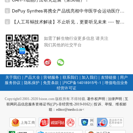
4
DePuy Synthes将携全产品线亮相中华医学会运动医疗分会大会，加码布局中国运动医学创新赛道！
5
【人工耳蜗技术解读】不止听见，更要听见未来 ---- 智能耳蜗，开启人工耳蜗技术新纪元！
6
如需了解生物行业更多信息 请关注
我们其他的社交平台
关于我们
|
产品大全
|
营销服务
|
联系我们
|
加入我们
|
友情链接
|
用户
服务协议
|
隐私保护
|
免责条款
|
沪ICP备14018915号-1
|
增值电信业务
经营许可证
Copyright©2001-2020 bioon.com 版权所有 不得转载.
著作权声明
|
法律声明
|
互
联网药品信息服务资格证书((沪)-非经营性-2019-0162)
|
投诉、举报、维权邮
箱：editor@medsci.cn<
网
上海工商
络
社