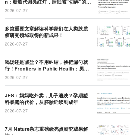
n：糖脂代谢亮红灯，睡眠被“切碎”的风
险更高，而夜间缺氧让情况雪上加霜
2026-07-27
多篇重要文章解读科学家们在人类胶质
瘤研究领域取得的新成果！
2026-07-27
喝汤还是减盐？不用纠结，换把漏勺就
行！Frontiers in Public Health：男女
盐摄入均降超两成，饱腹感美味度不变
2026-07-27
JES：妈妈吃外卖，儿子遭殃？孕期塑
料暴露的代价，从胚胎延续到成年
2026-07-27
7月 Nature杂志重磅级亮点研究成果解