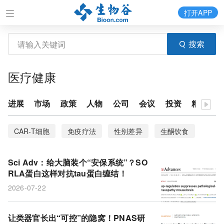
打开APP
搜索
医疗健康
进展
市场
政策
人物
公司
会议
投资
精华
CAR-T细胞
免疫疗法
性别差异
生酮饮食
神经元
结直肠癌
mRNA疫苗
胶质母细胞瘤
Sci Adv：给大脑装个“安保系统”？SO
预后
SORLA蛋白
胶质细胞
小鼠模型
RLA蛋白这样对抗tau蛋白缠结！
2026-07-22
治疗结局
循环肿瘤DNA
氯化镭-223
前列腺癌
tau蛋白
让类器官长出“可控”的隐窝！PNAS研