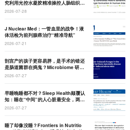
究利用光控水凝胶精准操控人肠组织形
态
2026-07-28
J Nuclear Med：一管血里的战争！液
体活检为前列腺癌治疗“精准导航”
2026-07-21
剖宫产的孩子更容易胖，是手术的错还
是肠道菌群在捣鬼？Microbiome 研究
揪出真正幕后推手
2026-07-27
早睡晚睡都不对？Sleep Health颠覆认
知：睡在“中间”的人心脏最安全，两头
都是坑
2026-07-27
睡了却像没睡？Frontiers in Nutritio