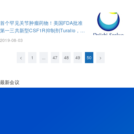
首个罕见关节肿瘤药物！美国FDA批准
第一三共新型CSF1R抑制剂Turalio，治
疗腱鞘巨细胞瘤！
2019-08-03
<
1
...
47
48
49
50
>
最新会议