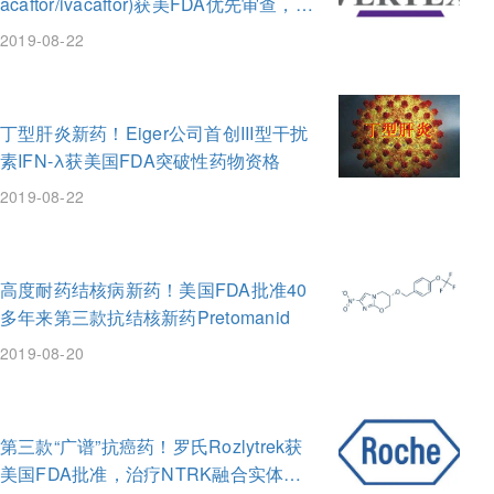
acaftor/ivacaftor)获美FDA优先审查，治
疗90%患者
Sesen Bio
vicinium
卡介苗
Eiger
HDV
2019-08-22
广泛耐药结核病
XDR-TB
结核病
耐多药结核病
NTRK
entrectinib
TB Alliance
丁型肝炎新药！Eiger公司首创III型干扰
素IFN-λ获美国FDA突破性药物资格
pretomanid
III型干扰素
IFN
丁型肝炎病毒
2019-08-22
干扰素λ
MDR-TB
【Ultragenyx】【天使人综合征】
高度耐药结核病新药！美国FDA批准40
多年来第三款抗结核新药Pretomanid
2019-08-20
第三款“广谱”抗癌药！罗氏Rozlytrek获
美国FDA批准，治疗NTRK融合实体瘤