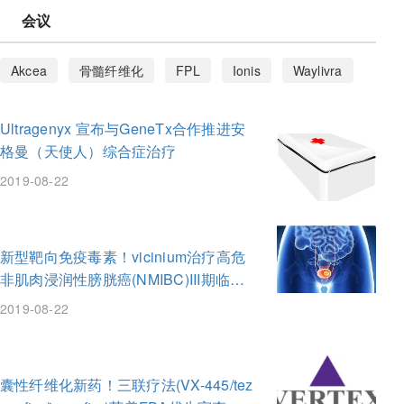
会议
Akcea
骨髓纤维化
FPL
Ionis
Waylivra
volanesorsen
新基
JAK2抑制剂
罗氏
Ultragenyx 宣布与GeneTx合作推进安
实体瘤
非小细胞肺癌
fedratinib
Inrebic
格曼（天使人）综合症治疗
反义RNA
家族性部分脂肪营养不良
pexidartinib
2019-08-22
CSF1R
TGCT
Turalio
腱鞘巨细胞瘤
第一三共
急性肝卟啉症
RNA干扰
AHP
新型靶向免疫毒素！vicinium治疗高危
非肌肉浸润性膀胱癌(NMIBC)III期临床
罕见病
Alnylam
givosiran
RNAi
获得成功！
2019-08-22
Rozlytrek
ROS1
ivacaftor
elexacaftor
tezacaftor
Vertex
囊性纤维化
VX-445
囊性纤维化新药！三联疗法(VX-445/tez
CF
非肌肉浸润性膀胱癌
NMIBC
EpCAM