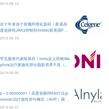
和ROS1阳性肺癌！
2019-08-19
近十年来首个骨髓纤维化新药！新基高
度选择性JAK2抑制剂Inrebic获美国FDA
批准！
2019-08-19
罕见脂类代谢病新药！Ionis反义药物Wa
ylivra治疗家族性部分脂肪营养不良（F
PL）获得成功!
2019-08-08
p＜0.00000001！高度创新RNAi疗法gi
vosiran治疗急性肝卟啉症（AHP）获美
国FDA优先审查
2019-08-07