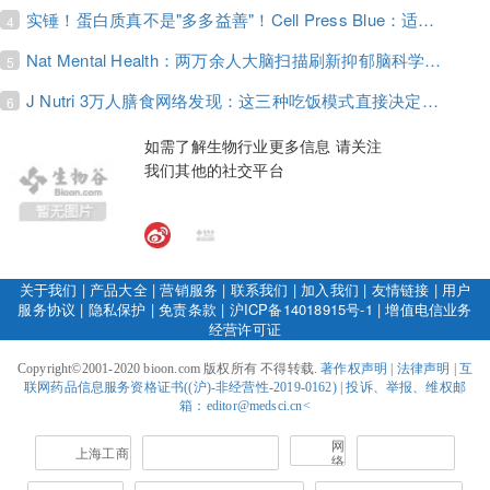
实锤！蛋白质真不是"多多益善"！Cell Press Blue：适度限蛋白，反而拉长健康寿命！
4
Nat Mental Health：两万余人大脑扫描刷新抑郁脑科学认知！抑郁不只是情绪病，视觉、运动脑区同步受损！
5
J Nutri 3万人膳食网络发现：这三种吃饭模式直接决定心血管风险与寿命长短！
6
如需了解生物行业更多信息 请关注
我们其他的社交平台
关于我们
|
产品大全
|
营销服务
|
联系我们
|
加入我们
|
友情链接
|
用户
服务协议
|
隐私保护
|
免责条款
|
沪ICP备14018915号-1
|
增值电信业务
经营许可证
Copyright©2001-2020 bioon.com 版权所有 不得转载.
著作权声明
|
法律声明
|
互
联网药品信息服务资格证书((沪)-非经营性-2019-0162)
|
投诉、举报、维权邮
箱：editor@medsci.cn<
网
上海工商
络
社