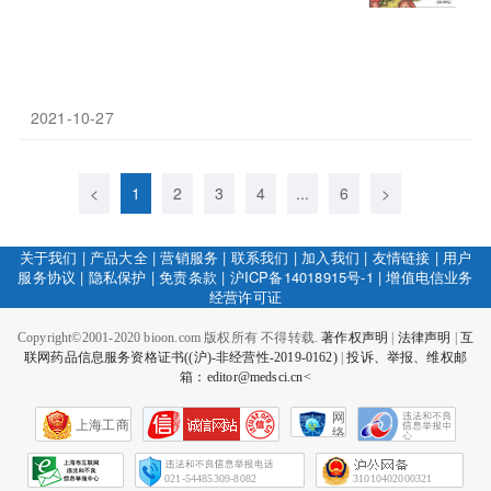
2021-10-27
<
1
2
3
4
...
6
>
关于我们
|
产品大全
|
营销服务
|
联系我们
|
加入我们
|
友情链接
|
用户
服务协议
|
隐私保护
|
免责条款
|
沪ICP备14018915号-1
|
增值电信业务
经营许可证
Copyright©2001-2020 bioon.com 版权所有 不得转载.
著作权声明
|
法律声明
|
互
联网药品信息服务资格证书((沪)-非经营性-2019-0162)
|
投诉、举报、维权邮
箱：editor@medsci.cn<
网
上海工商
络
社
会
征
021-54485309-8082
31010402000321