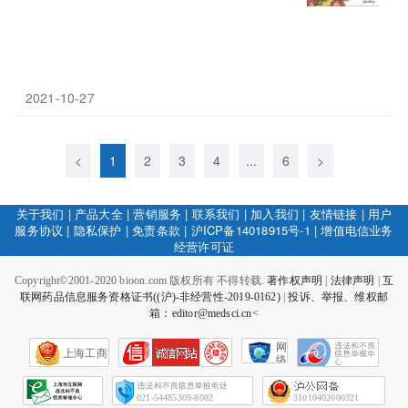
2021-10-27
<
1
2
3
4
...
6
>
关于我们
|
产品大全
|
营销服务
|
联系我们
|
加入我们
|
友情链接
|
用户
服务协议
|
隐私保护
|
免责条款
|
沪ICP备14018915号-1
|
增值电信业务
经营许可证
Copyright©2001-2020 bioon.com 版权所有 不得转载.
著作权声明
|
法律声明
|
互
联网药品信息服务资格证书((沪)-非经营性-2019-0162)
|
投诉、举报、维权邮
箱：editor@medsci.cn<
网
上海工商
络
社
会
征
021-54485309-8082
31010402000321