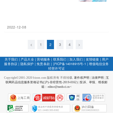
2022-12-08
<
1
2
3
4
>
关于我们
|
产品大全
|
营销服务
|
联系我们
|
加入我们
|
友情链接
|
用户
服务协议
|
隐私保护
|
免责条款
|
沪ICP备14018915号-1
|
增值电信业务
经营许可证
Copyright©2001-2020 bioon.com 版权所有 不得转载.
著作权声明
|
法律声明
|
互
联网药品信息服务资格证书((沪)-非经营性-2019-0162)
|
投诉、举报、维权邮
箱：editor@medsci.cn<
网
上海工商
络
社
会
征
021-54485309-8082
31010402000321