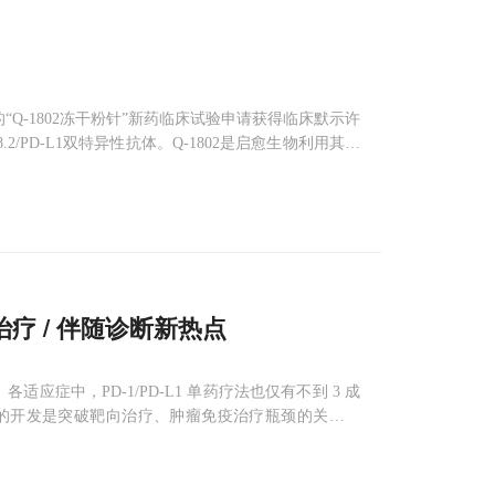
Q-1802冻干粉针”新药临床试验申请获得临床默示许
.2/PD-L1双特异性抗体。Q-1802是启愈生物利用其抗
audin18.
疗 / 伴随诊断新热点
应症中，PD-1/PD-L1 单药疗法也仅有不到 3 成
的开发是突破靶向治疗、肿瘤免疫治疗瓶颈的关键环
择性，以及在特定癌种如胃癌、胰腺癌等患者中呈高阳性率，