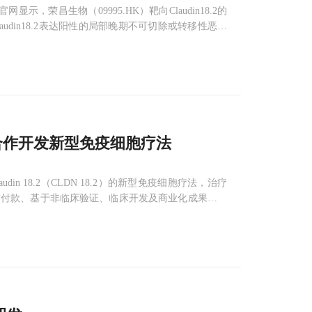
，荣昌生物（09995.HK）靶向Claudin18.2的
audin18.2表达阳性的局部晚期不可切除或转移性恶性
合作开发新型免疫细胞疗法
 18.2（CLDN 18.2）的新型免疫细胞疗法，治疗
首付款、基于非临床验证、临床开发及商业化成果的里
法领域的丰富经验，结合明济生物的全人源CLDN1