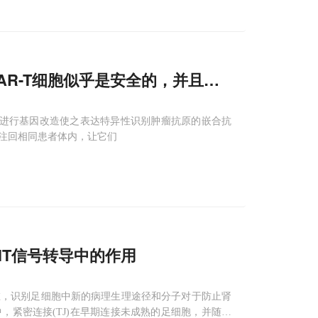
CAR-T细胞似乎是安全的，并且显示出早期的疗
们进行基因改造使之表达特异性识别肿瘤抗原的嵌合抗
胞输注回相同患者体内，让它们
NT信号转导中的作用
在，识别足细胞中新的病理生理途径和分子对于防止肾
紧密连接(TJ)在早期连接未成熟的足细胞，并随着