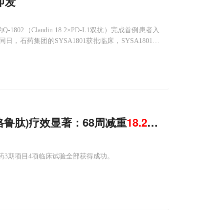
即发
802（Claudin 18.2×PD-L1双抗）完成首例患者入
抗。同日，石药集团的SYSA1801获批临床，SYSA1801为
司美格鲁肽)疗效显著：68周减重
18.2
%!
审查，该药3期项目4项临床试验全部获得成功。