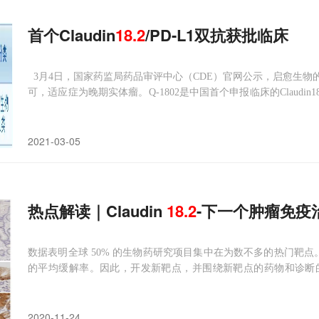
首个Claudin
18.2
/PD-L1双抗获批临床
3月4日，国家药监局药品审评中心（CDE）官网公示，启愈生物的“
可，适应症为晚期实体瘤。Q-1802是中国首个申报临床的Claudin18
体工程技术平台自主开发并具有自主知识产权的可以同时靶向PD-L1及Cl
2021-03-05
热点解读｜Claudin
18.2
-下一个肿瘤免疫治
数据表明全球 50% 的生物药研究项目集中在为数不多的热门靶点。各适
的平均缓解率。因此，开发新靶点，并围绕新靶点的药物和诊断
节。研究显示Claudin 18.2 在多个癌组织中的表达呈高度选
使得围绕 Cl
2020-11-24