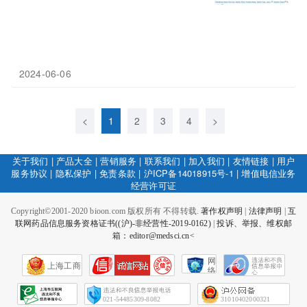
2024-06-06
<
1
2
3
4
>
关于我们
|
产品大全
|
营销服务
|
联系我们
|
加入我们
|
友情链接
|
用户
服务协议
|
隐私保护
|
免责条款
|
沪ICP备14018915号-1
|
增值电信业务
经营许可证
Copyright©2001-2020 bioon.com 版权所有 不得转载.
著作权声明
|
法律声明
|
互
联网药品信息服务资格证书((沪)-非经营性-2019-0162)
|
投诉、举报、维权邮
箱：editor@medsci.cn<
网
上海工商
络
社
会
征
021-54485309-8082
31010402000321