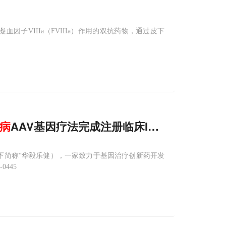
凝血因子VIIIa（FVIIIa）作用的双抗药物，通过皮下
病
AAV基因疗法完成注册临床I期首例受试者
以下简称“华毅乐健），一家致力于基因治疗创新药开发
445