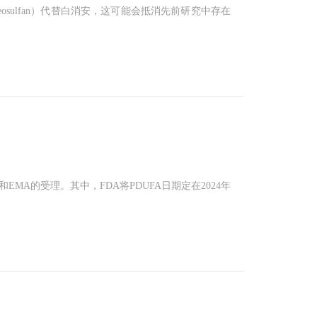
sulfan）代替白消安，这可能会抵消先前研究中存在
DA和EMA的受理。其中，FDA将PDUFA日期定在2024年