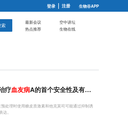
注册
登录
生物谷APP
最新会议
空中讲坛
搜索
热点推荐
生物在线
治疗
血友病
A的首个安全性及有效性临床评估
升高。在预处理时使用糖皮质激素和他克莫司可能通过抑制诱
表达。