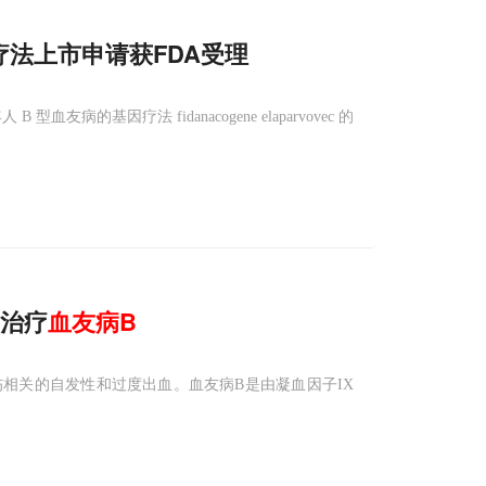
疗法上市申请获FDA受理
友病的基因疗法 fidanacogene elaparvovec 的
因治疗
血友病
B
相关的自发性和过度出血。血友病B是由凝血因子IX