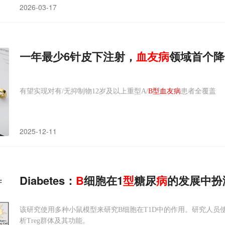
2026-03-17
一年最少6针皮下注射，
血友病
领域首个降
有望实现对有/无抑制物12岁及以上重型A/
B型血友病
患者全覆盖
2025-12-11
Diabetes：
B
细胞在1
型
糖尿
病
的发展中扮
该研究使用多种小鼠模型来研究B细胞在T1D中的作用。研究人员
析Treg群体及其功能。