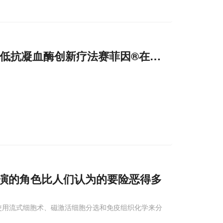
低抗凝血酶创新疗法赛菲因®在华获批
演的角色比人们认为的要险恶得多
使用流式细胞术、磁激活细胞分选和免疫组织化学来分