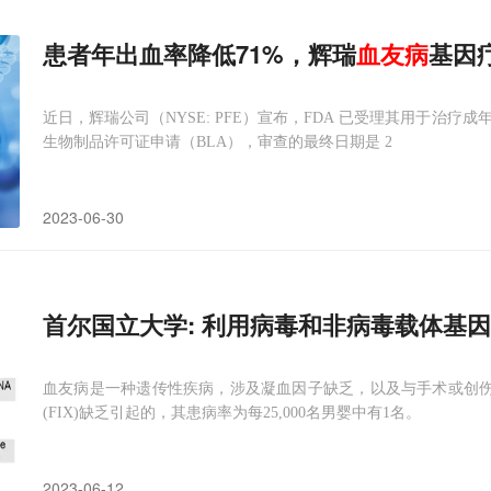
患者年出血率降低71%，辉瑞
血友病
基因
近日，辉瑞公司（NYSE: PFE）宣布，FDA 已受理其用于治疗成年人 B 型血
生物制品许可证申请（BLA），审查的最终日期是 2
2023-06-30
首尔国立大学: 利用病毒和非病毒载体基
血友病是一种遗传性疾病，涉及凝血因子缺乏，以及与手术或创伤
(FIX)缺乏引起的，其患病率为每25,000名男婴中有1名。
2023-06-12