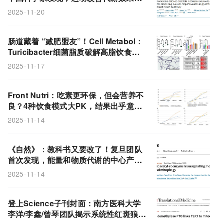
同，肠菌代谢物亮氨酸诱导的可溶性IL-
2025-11-20
6受体是关键
肠道藏着 “减肥盟友”！Cell Metabol：
Turicibacter细菌脂质破解高脂饮食肥
胖密码，无需活菌直接瘦
2025-11-17
Front Nutri：吃素更环保，但会营养不
良？4种饮食模式大PK，结果出乎意
料！
2025-11-14
《自然》：教科书又要改了！复旦团队
首次发现，能量和物质代谢的中心产物
乙酰辅酶A，竟然还是个信号分子，参
2025-11-14
与调节线粒体自噬和癌症耐药
登上Science子刊封面：南方医科大学
李洋/李鑫/曾琴团队揭示系统性红斑狼疮