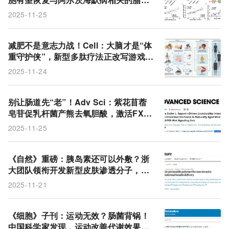
失衡
2025-11-25
减肥不是意志力战！Cell：大脑才是“体
重守护侠”，新型多肽疗法正改写游戏规
则
2025-11-24
别让肠道先“老”！Adv Sci：紫花苜蓿
皂苷促乳杆菌产熊去氧胆酸，激活FXR-
Wnt轴逆转肠道衰老
2025-11-25
《自然》重磅：胰岛素还可以外敷？浙
大团队领衔开发新型皮肤渗透分子，可
让胰岛素通过涂抹给药，效果较皮下注
2025-11-21
射更好
《细胞》子刊：运动无效？肠菌背锅！
中国科学家发现，运动改善代谢效果不