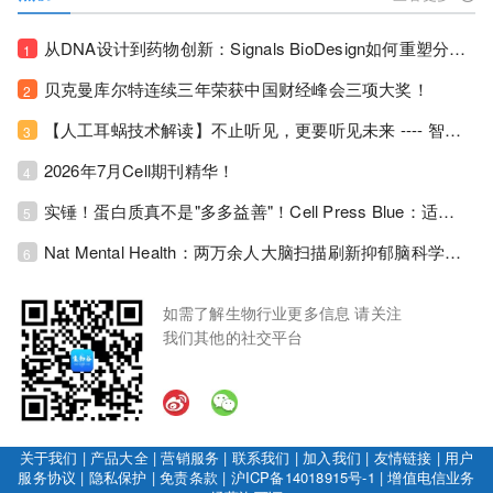
从DNA设计到药物创新：Signals BioDesign如何重塑分子生物学研发生态！
1
贝克曼库尔特连续三年荣获中国财经峰会三项大奖！
2
【人工耳蜗技术解读】不止听见，更要听见未来 ---- 智能耳蜗，开启人工耳蜗技术新纪元！
3
2026年7月Cell期刊精华！
4
实锤！蛋白质真不是"多多益善"！Cell Press Blue：适度限蛋白，反而拉长健康寿命！
5
Nat Mental Health：两万余人大脑扫描刷新抑郁脑科学认知！抑郁不只是情绪病，视觉、运动脑区同步受损！
6
如需了解生物行业更多信息 请关注
我们其他的社交平台
关于我们
|
产品大全
|
营销服务
|
联系我们
|
加入我们
|
友情链接
|
用户
服务协议
|
隐私保护
|
免责条款
|
沪ICP备14018915号-1
|
增值电信业务