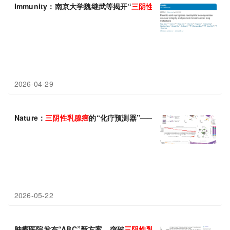
Immunity：南京大学魏继武等揭开“
三
阴性
乳腺癌
”肺转移新机制
2026-04-29
Nature：
三
阴性
乳腺癌
的“化疗预测器”——13个基因如何帮医生
2026-05-22
肿瘤医院发布“ABC”新方案，突破
三
阴性
乳腺癌
脑转移治疗“无人区