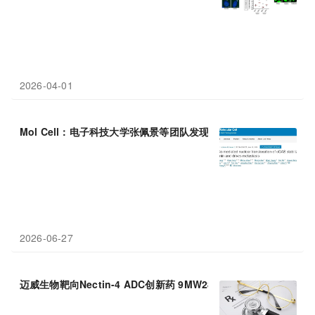
2026-04-01
Mol Cell：电子科技大学张佩景等团队发现
三
阴性
乳腺癌
转移治疗
2026-06-27
迈威生物靶向Nectin-4 ADC创新药 9MW2821 启动治疗
三
阴性
乳