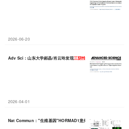
2026-06-20
Adv Sci：山东大学郝晶/肖云玲发现
三
阴性
乳腺癌
转移治疗的潜在
2026-04-01
Nat Commun："生殖基因"HORMAD1意外激活成
三
阴性
乳腺癌
新