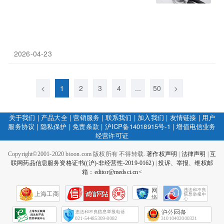
2026-04-23
<
1
2
3
4
...
50
>
关于我们
|
产品大全
|
营销服务
|
联系我们
|
加入我们
|
友情链接
|
用户
服务协议
|
隐私保护
|
免责条款
|
沪ICP备14018915号-1
|
增值电信业务
经营许可证
Copyright©2001-2020 bioon.com 版权所有 不得转载.
著作权声明
|
法律声明
|
互
联网药品信息服务资格证书((沪)-非经营性-2019-0162)
|
投诉、举报、维权邮
箱：editor@medsci.cn<
网
上海工商
络
社
会
征
021-54485309-8082
31010402000321