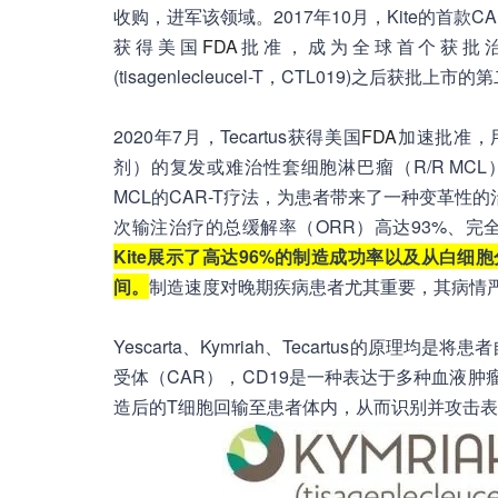
收购，进军该领域。2017年10月，Kite的首款CAR-T细胞疗
获得美国
FDA
批准，成为全球首个获批治疗
(tisagenlecleucel-T，CTL019)之后获批上市
2020年7月，Tecartus获得美国
FDA
加速批准，
剂）的复发或难治性套细胞淋巴瘤（R/R MCL）
MCL的CAR-T疗法，为患者带来了一种变革性的
次输注治疗的总缓解率（ORR）高达93%、完全
Kite展示了高达96%的制造成功率以及从白细胞分
间。
制造速度对晚期疾病患者尤其重要，其病情
Yescarta、Kymriah、Tecartus的原
受体（CAR），CD19是一种表达于多种血液
造后的T细胞回输至患者体内，从而识别并攻击表达