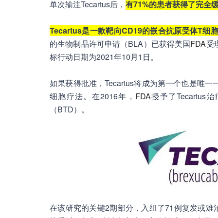
单次输注Tecartus后，
有71%的患者获得了完全
Tecartus是一款靶向CD19的嵌合抗原受体T细
的生物制品许可申请（BLA）已获得美国
FDA
受
标行动日期为2021年10月1日。
如果获得批准，Tecartus将成为第一个也是唯一
细胞疗法。在2016年，
FDA
授予了Tecart
（BTD）。
在该研究的关键2期部分，入组了71例复发或难治