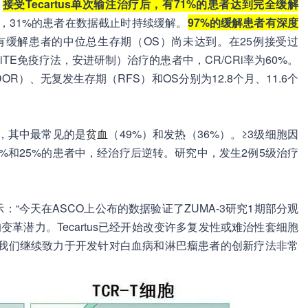
，
接受Tecartus单次输注治疗后，有71%的患者达到完全缓解
，31%的患者在数据截止时持续缓解。
97%的缓解患者有深度
有缓解患者的中位总生存期（OS）尚未达到。在25例接受过
3双特异性BiTE免疫疗法，安进研制）治疗的患者中，CR/CRi率为60%。
）、无复发生存期（RFS）和OS分别为12.8个月、11.6个
中，其中最常见的是
贫血
（49%）和发热（36%）。≥3级细胞因
%和25%的患者中，经治疗后逆转。研究中，发生2例5级治疗
士表示：“今天在ASCO上公布的数据验证了ZUMA-3研究1期部分观
中的变革潜力。Tecartus已经开始改变许多复发性或难治性套细胞
是我们继续致力于开发针对白血病和淋巴瘤患者的创新疗法非常