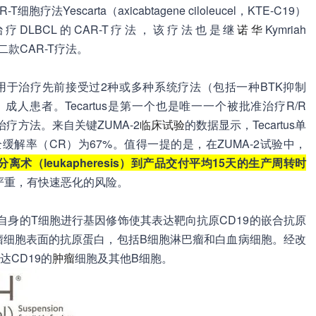
法Yescarta（axicabtagene ciloleucel，KTE-C19）
DLBCL的CAR-T疗法，该疗法也是继
诺华
Kymriah
的第二款CAR-T疗法。
用于治疗先前接受过2种或多种系统疗法（包括一种BTK抑制
成人患者。Tecartus是第一个也是唯一一个被批准治疗R/R
治疗方法。来自关键ZUMA-2
临床试验
的数据显示，Tecartus单
缓解率（CR）为67%。值得一提的是，在ZUMA-2试验中，
离术（leukapheresis）到产品交付平均15天的生产周转时
严重，有快速恶化的风险。
理均是将患者自身的T细胞进行基因修饰使其表达靶向抗原CD19的嵌合抗原
肿瘤细胞表面的抗原蛋白，包括B细胞淋巴瘤和白血病细胞。经改
CD19的
肿瘤
细胞及其他B细胞。