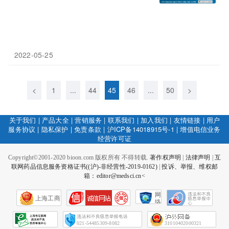
2022-05-25
<
1
...
44
45
46
...
50
>
关于我们
|
产品大全
|
营销服务
|
联系我们
|
加入我们
|
友情链接
|
用户
服务协议
|
隐私保护
|
免责条款
|
沪ICP备14018915号-1
|
增值电信业务
经营许可证
Copyright©2001-2020 bioon.com 版权所有 不得转载.
著作权声明
|
法律声明
|
互
联网药品信息服务资格证书((沪)-非经营性-2019-0162)
|
投诉、举报、维权邮
箱：editor@medsci.cn<
网
上海工商
络
社
会
征
021-54485309-8082
31010402000321