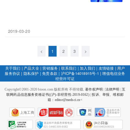
2019-03-20
<
1
2
3
>
关于我们
|
产品大全
|
营销服务
|
联系我们
|
加入我们
|
友情链接
|
用户
服务协议
|
隐私保护
|
免责条款
|
沪ICP备14018915号-1
|
增值电信业务
经营许可证
Copyright©2001-2020 bioon.com 版权所有 不得转载.
著作权声明
|
法律声明
|
互
联网药品信息服务资格证书((沪)-非经营性-2019-0162)
|
投诉、举报、维权邮
箱：editor@medsci.cn<
网
上海工商
络
社
会
征
021-54485309-8082
31010402000321