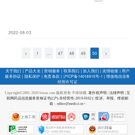
2022-08-03
<
1
...
47
48
49
50
>
关于我们
|
产品大全
|
营销服务
|
联系我们
|
加入我们
|
友情链接
|
用户
服务协议
|
隐私保护
|
免责条款
|
沪ICP备14018915号-1
|
增值电信业务
经营许可证
Copyright©2001-2020 bioon.com 版权所有 不得转载.
著作权声明
|
法律声明
|
互
联网药品信息服务资格证书((沪)-非经营性-2019-0162)
|
投诉、举报、维权邮
箱：editor@medsci.cn<
网
上海工商
络
社
会
征
021-54485309-8082
31010402000321