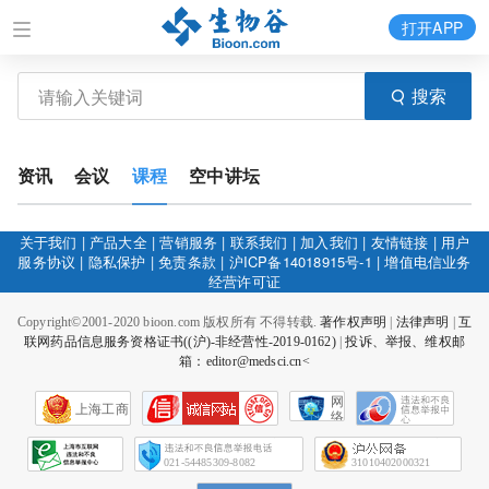
打开APP
搜索
资讯
会议
课程
空中讲坛
关于我们
|
产品大全
|
营销服务
|
联系我们
|
加入我们
|
友情链接
|
用户
服务协议
|
隐私保护
|
免责条款
|
沪ICP备14018915号-1
|
增值电信业务
经营许可证
Copyright©2001-2020 bioon.com 版权所有 不得转载.
著作权声明
|
法律声明
|
互
联网药品信息服务资格证书((沪)-非经营性-2019-0162)
|
投诉、举报、维权邮
箱：editor@medsci.cn<
网
上海工商
络
社
会
征
021-54485309-8082
31010402000321
信