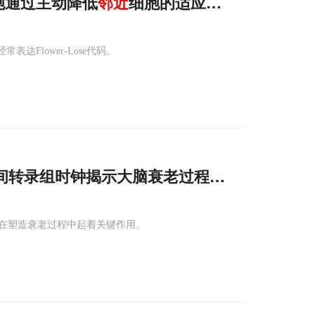
瘤细胞通过主动降低
邻近
细胞的适应度来获得竞争优
达Flower-Lose代码。
用空间转录组时钟揭示大脑衰老过程中的细胞
邻近
在塑造衰老过程中起着关键作用。