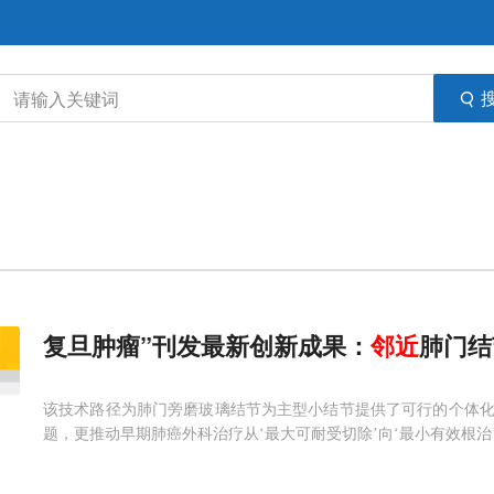
复旦肿瘤”刊发最新创新成果：
邻近
肺门结
该技术路径为肺门旁磨玻璃结节为主型小结节提供了可行的个体
题，更推动早期肺癌外科治疗从‘最大可耐受切除’向‘最小有效根治