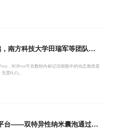
物的跨越，南方科技大学田瑞军等团队开发新型
邻近
标
ox，ROProx可在数秒内标记活细胞中的动态胞质蛋
无需H₂O₂。
受新平台——双特异性纳米囊泡通过空间
邻近
效应