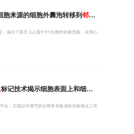
心肌细胞来源的细胞外囊泡转移到
邻近
的心肌细胞
证，揭示了新生儿心脏中EV生物学的新思路，证明心
近
标记技术揭示细胞表面上和细胞之间的蛋白邻
PLP 平台，它能以可调节的分辨率和集成的目标验证工作