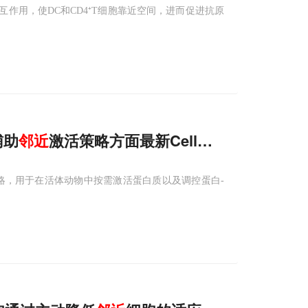
CD4相互作用，使DC和CD4⁺T细胞靠近空间，进而促进抗原
辅助
邻近
激活策略方面最新Cell论文
激活策略，用于在活体动物中按需激活蛋白质以及调控蛋白-