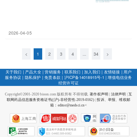
2026-04-05
<
1
2
3
4
...
34
>
关于我们
|
产品大全
|
营销服务
|
联系我们
|
加入我们
|
友情链接
|
用户
服务协议
|
隐私保护
|
免责条款
|
沪ICP备14018915号-1
|
增值电信业务
经营许可证
Copyright©2001-2020 bioon.com 版权所有 不得转载.
著作权声明
|
法律声明
|
互
联网药品信息服务资格证书((沪)-非经营性-2019-0162)
|
投诉、举报、维权邮
箱：editor@medsci.cn<
网
上海工商
络
社
会
征
021-54485309-8082
31010402000321