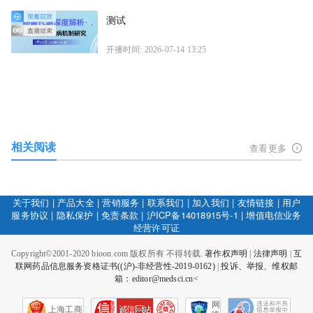
测试
开播时间: 2026-07-14 13:25
相关阅读
查看更多
关于我们
|
产品大全
|
营销服务
|
联系我们
|
加入我们
|
友情链接
|
用户
服务协议
|
隐私保护
|
免责条款
|
沪ICP备14018915号-1
|
增值电信业务
经营许可证
Copyright©2001-2020 bioon.com 版权所有 不得转载.
著作权声明
|
法律声明
|
互
联网药品信息服务资格证书((沪)-非经营性-2019-0162)
|
投诉、举报、维权邮
箱：editor@medsci.cn<
网
上海工商