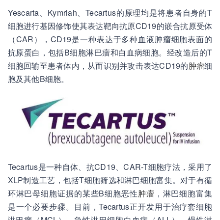
Yescarta、Kymriah、Tecartus的原理均是将患者自身的T
细胞进行基因修饰使其表达靶向抗原CD19的嵌合抗原受体
（CAR），CD19是一种表达于多种血液肿瘤细胞表面的
抗原蛋白，包括B细胞淋巴瘤和白血病细胞。经改造后的T
细胞回输至患者体内，从而识别并攻击表达CD19的
肿瘤
细
胞及其他B细胞。
Tecartus是一种自体、抗CD19、CAR-T细胞疗法，采用了
XLP制造工艺，包括T细胞筛选和淋巴细胞富集。对于有循
环淋巴母细胞证据的某些B细胞恶性
肿瘤
，淋巴细胞富集
是一个必要步骤。目前，Tecartus正开发用于治疗套细胞
淋巴瘤（MCL）、急性淋巴细胞白血病（ALL）、慢性淋