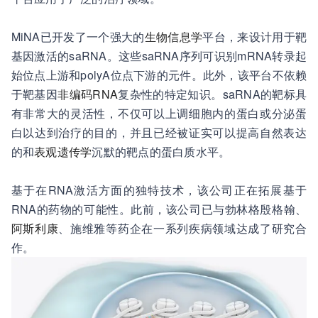
MiNA已开发了一个强大的
生物信息学
平台，来设计用于靶
基因激活的saRNA。这些saRNA序列可识别mRNA转录起
始位点上游和polyA位点下游的元件。此外，该平台不依赖
于靶基因
非编码RNA
复杂性的特定知识。saRNA的靶标具
有非常大的灵活性，不仅可以上调细胞内的蛋白或分泌蛋
白以达到治疗的目的，并且已经被证实可以提高自然表达
的和
表观遗传学
沉默的靶点的蛋白质水平。
基于在RNA激活方面的独特技术，该公司正在拓展基于
RNA的药物的可能性。此前，该公司已与勃林格殷格翰、
阿斯利康
、施维雅等药企在一系列疾病领域达成了研究合
作。