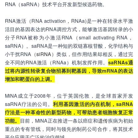
RNA（saRNA）技术平台开发新型候选药物。
RNA激活（RNA activation，RNAa)是一种在转录水平激
活目的基因表达的RNA调控方式，能够激活基因转录的小
分子RNA被称为小激活RNA（small activating RNA，
saRNA）。saRNA是一种短的双链寡核苷酸，化学结构与
小干扰RNA（
siRNA
）类似，但作用结果却相反，通过完
全不同的RNA激活（RNAa）机制发挥作用。
saRNAs通
过将内源性转录复合物招募到靶基因，导致mRNA的表达
增加和靶蛋白的上调。
MiNA成立于2008年，位于英国伦敦，是全球首家开发
saRNA疗法的公司。
利用基因激活的内在机制，saRNA
疗法是一种革命性的新型药物，可帮助患者细胞恢复正常
功能。
目前，MiNA正在推进一条以癌症和
遗传
疾病为初始
重点的专有管线，同时与领先的制药公司合作，将其技术
平台应用于广泛的治疗领域。