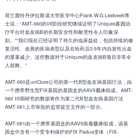
荷兰鹿特丹伊拉斯谟大学医学中心Frank W.G.Leebeek博
士说：“AMT-060的I/II阶段研究继续证明了Uniqure
基因治
疗
平台对血友病B的长期安全性和耐受性令人印象深
刻。”“我们现在已经证明了持久的临床益处，包括持续的修
复活性、改善的疾病表型以及在给药后3.5年内自发性出血
的显著减少。这些数据对于Uniqure的血友病B项目非常令
人鼓舞。”
AMT-060是uniQure公司的第一代B型血友病基因疗法，由
一个携带野生型FIX基因的基因盒的AAV5
载体
组成。AMT-
060 I/II期研究的数据将作为第二代B型血友病基因疗法
AMT-061上市审批的监管提交文件的一部分。
AMT-061由一个携带基因盒的AAV5病毒
载体
组成，该基
因盒中含有一个受专利保护的FIX Padua变体（FIX-