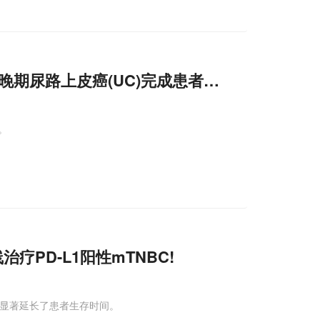
晚期尿路上皮癌(UC)完成患者入组!
。
疗PD-L1阳性mTNBC!
疗显著延长了患者生存时间。