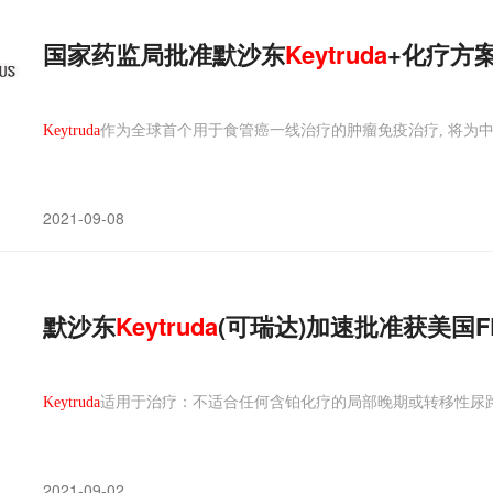
国家药监局批准默沙东
Keytruda
+化疗方
Keytruda
作为全球首个用于食管癌一线治疗的肿瘤免疫治疗, 将为
2021-09-08
默沙东
Keytruda
(可瑞达)加速批准获美国
Keytruda
适用于治疗：不适合任何含铂化疗的局部晚期或转移性尿路上
2021-09-02