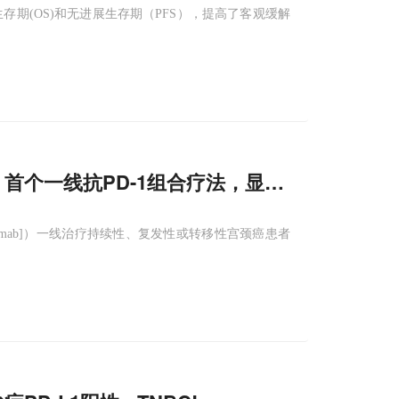
生存期(OS)和无进展生存期（PFS），提高了客观缓解
：首个一线抗PD-1组合疗法，显著延长患者生存
zumab]）一线治疗持续性、复发性或转移性宫颈癌患者