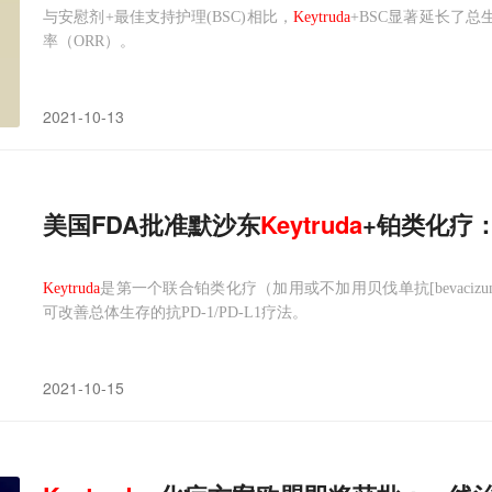
与安慰剂+最佳支持护理(BSC)相比，
Keytruda
+BSC显著延长了总
率（ORR）。
2021-10-13
美国FDA批准默沙东
Keytruda
+铂类化疗
Keytruda
是第一个联合铂类化疗（加用或不加用贝伐单抗[bevaci
可改善总体生存的抗PD-1/PD-L1疗法。
2021-10-15