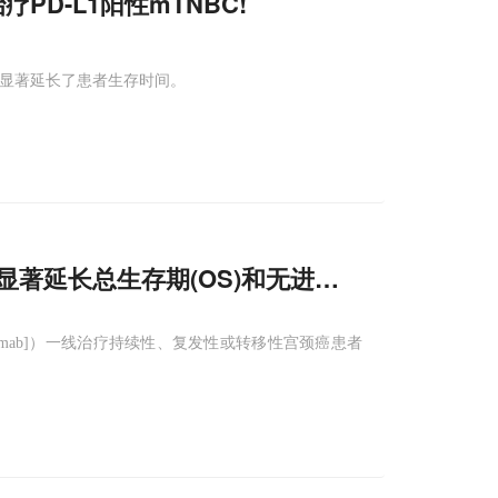
D-L1阳性mTNBC!
疗显著延长了患者生存时间。
著延长总生存期(OS)和无进展生存期(PFS)!
zumab]）一线治疗持续性、复发性或转移性宫颈癌患者