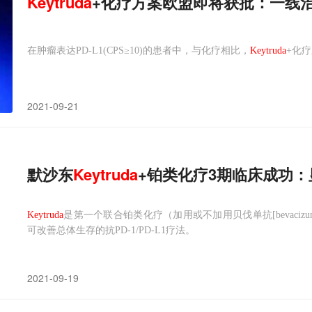
Keytruda
+化疗方案欧盟即将获批：一线治疗P
在肿瘤表达PD-L1(CPS≥10)的患者中，与化疗相比，
Keytruda
+化
2021-09-21
默沙东
Keytruda
+铂类化疗3期临床成功：显
Keytruda
是第一个联合铂类化疗（加用或不加用贝伐单抗[bevaci
可改善总体生存的抗PD-1/PD-L1疗法。
2021-09-19