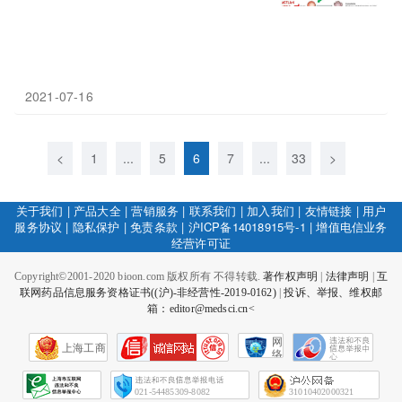
2021-07-16
<
1
...
5
6
7
...
33
>
关于我们
|
产品大全
|
营销服务
|
联系我们
|
加入我们
|
友情链接
|
用户
服务协议
|
隐私保护
|
免责条款
|
沪ICP备14018915号-1
|
增值电信业务
经营许可证
Copyright©2001-2020 bioon.com 版权所有 不得转载.
著作权声明
|
法律声明
|
互
联网药品信息服务资格证书((沪)-非经营性-2019-0162)
|
投诉、举报、维权邮
箱：editor@medsci.cn<
网
上海工商
络
社
会
征
021-54485309-8082
31010402000321