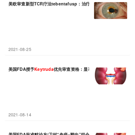
美欧审查新型TCR疗法tebentafusp：治疗葡萄膜黑色素瘤(UM)
2021-08-25
美国FDA授予
Keytruda
优先审查资格：显著降低复发/死亡风险!
2021-08-14
美国FDA批准默沙东/卫材“免疫+靶向”组合
Keytruda
+Lenvim