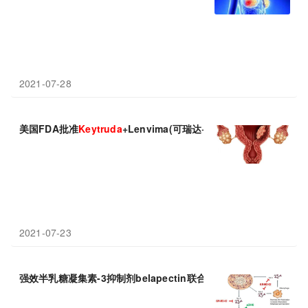
2021-07-28
美国FDA批准
Keytruda
+Lenvima(可瑞达+乐卫玛)方案：显著延
2021-07-23
强效半乳糖凝集素-3抑制剂belapectin联合
Keytruda
具有增强的抗