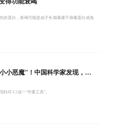
变得功能衰竭
征性的蛋白，衰竭可能是由于长期暴露于病毒蛋白或免
“小小恶魔”！中国科学家发现，肠道里有种真
AT-C1这一“作案工具”。