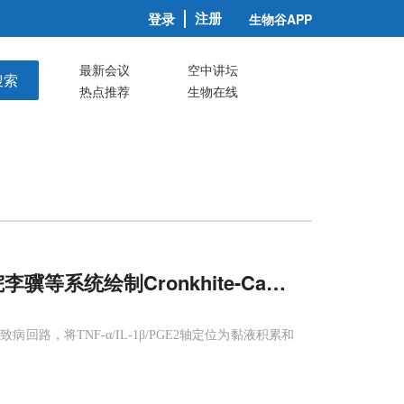
注册
登录
生物谷APP
最新会议
空中讲坛
搜索
热点推荐
生物在线
医院李骥等系统绘制Cronkhite-Canada
综合征
结
，将TNF-α/IL-1β/PGE2轴定位为黏液积累和