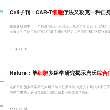
Cell子刊：CAR-T
细胞
疗法又攻克一种自
在最新研究中，一个特发性Lambert-Eaton肌无力综合征（LEM
次报道到了使用抗CD19 CAR-T细胞治疗后，患者疾病症状得到显
2024-11-01
Nature：单
细胞
多组学研究揭示唐氏
综合
这项单细胞多组学研究为唐氏综合征胎儿造血提供了高分辨率分
的调节重构，从而导致他们易患白血病等血液学疾病。
2024-10-03