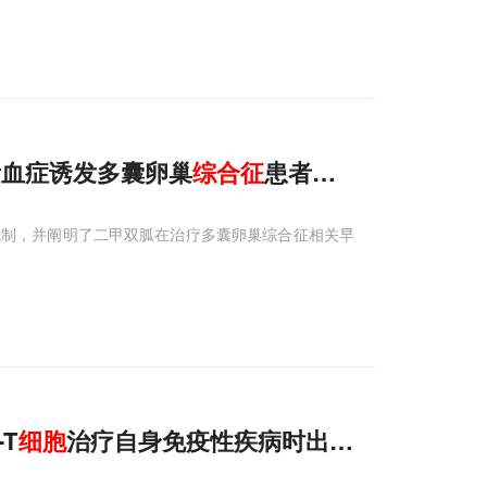
激素血症诱发多囊卵巢
综合征
患者的营养层
细胞
铁
机制，并阐明了二甲双胍在治疗多囊卵巢综合征相关早
-T
细胞
治疗自身免疫性疾病时出现局部免疫效