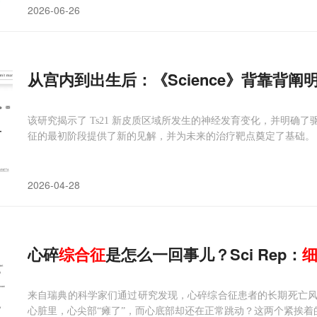
2026-06-26
从宫内到出生后：《Science》背靠背阐
该研究揭示了 Ts21 新皮质区域所发生的神经发育变化，并明确
征的最初阶段提供了新的见解，并为未来的治疗靶点奠定了基础。
2026-04-28
心碎
综合征
是怎么一回事儿？Sci Rep：
来自瑞典的科学家们通过研究发现，心碎综合征患者的长期死亡
心脏里，心尖部“瘫了”，而心底部却还在正常跳动？这两个紧挨