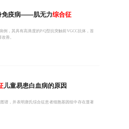
身免疫病——肌无力
综合征
S）病例，其具有高滴度的P/Q型抗突触前VGCC抗体，首
著改善。
征
儿童易患白血病的原因
子图谱，并表明唐氏综合征患者细胞基因组中存在显著