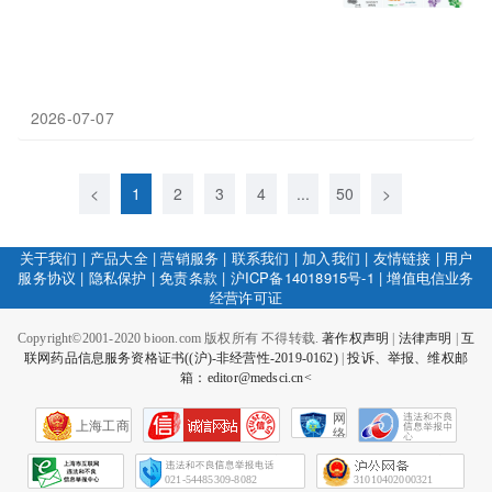
2026-07-07
<
1
2
3
4
...
50
>
关于我们
|
产品大全
|
营销服务
|
联系我们
|
加入我们
|
友情链接
|
用户
服务协议
|
隐私保护
|
免责条款
|
沪ICP备14018915号-1
|
增值电信业务
经营许可证
Copyright©2001-2020 bioon.com 版权所有 不得转载.
著作权声明
|
法律声明
|
互
联网药品信息服务资格证书((沪)-非经营性-2019-0162)
|
投诉、举报、维权邮
箱：editor@medsci.cn<
网
上海工商
络
社
会
征
021-54485309-8082
31010402000321