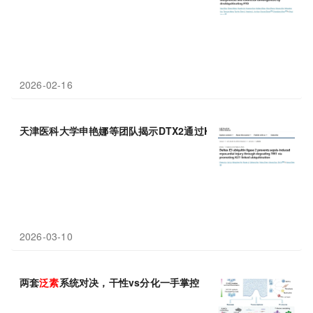
2026-02-16
天津医科大学申艳娜等团队揭示DTX2通过K27
泛素
化
降解TfR1
2026-03-10
两套
泛素
系统对决，干性vs分化一手掌控