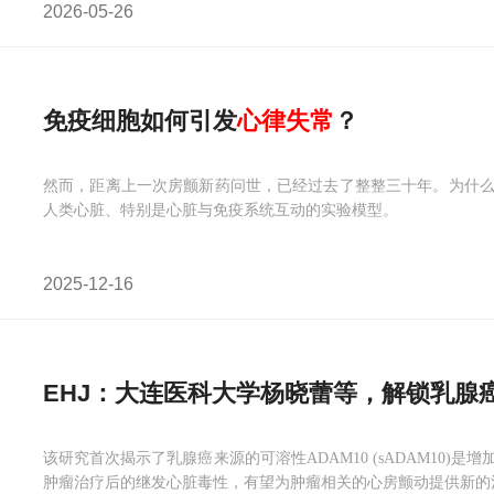
2026-05-26
免疫细胞如何引发
心律失常
？
然而，距离上一次房颤新药问世，已经过去了整整三十年。为什
人类心脏、特别是心脏与免疫系统互动的实验模型。
2025-12-16
EHJ：大连医科大学杨晓蕾等，解锁乳腺
该研究首次揭示了乳腺癌来源的可溶性ADAM10 (sADAM10
肿瘤治疗后的继发心脏毒性，有望为肿瘤相关的心房颤动提供新的