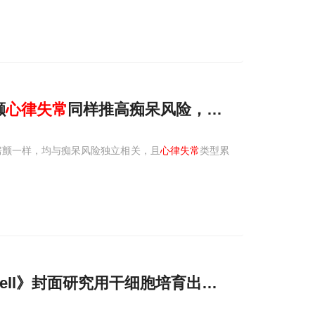
颤
心律失常
同样推高痴呆风险，累积暴露呈剂量
房颤一样，均与痴呆风险独立相关，且
心律失常
类型累
m Cell》封面研究用干细胞培育出房室结，为致命