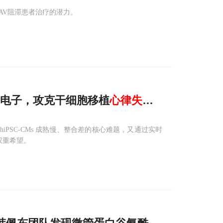
善 AV阻滞患者治疗的潜力。
性纳米电子，攻克干细胞移植
心律失常
难题
hiPSC-CMs 成熟慢、整合差的核心难题，又通过实时
双重希望。