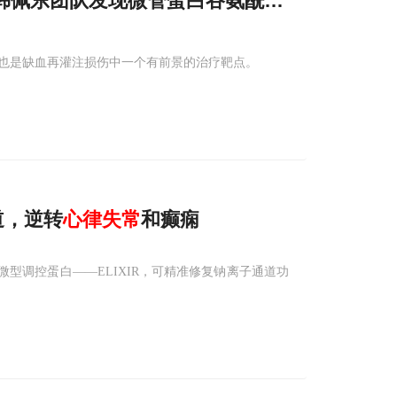
江大学韩佩东团队发现微管蛋白谷氨酰化修饰调控
也是缺血再灌注损伤中一个有前景的治疗靶点。
道，逆转
心律失常
和癫痫
的微型调控蛋白——ELIXIR，可精准修复钠离子通道功