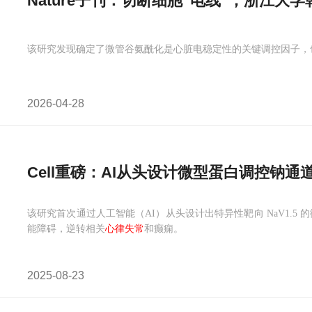
Nature子刊：切断细胞“电线”，浙
该研究发现确定了微管谷氨酰化是心脏电稳定性的关键调控因子，
2026-04-28
Cell重磅：AI从头设计微型蛋白调控钠通
该研究首次通过人工智能（AI）从头设计出特异性靶向 NaV1.5 
能障碍，逆转相关
心律失常
和癫痫。
2025-08-23