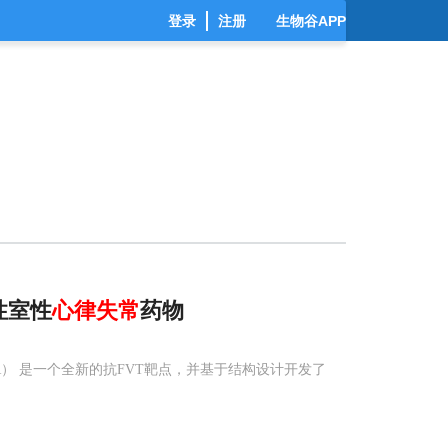
登录
注册
生物谷APP
性室性
心律失常
药物
hR） 是一个全新的抗FVT靶点，并基于结构设计开发了