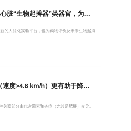
个人源心脏“生物起搏器”类器官，为
心律
不齐研究提
全新的人源化实验平台，也为药物评价及未来生物起搏
度>4.8 km/h）更有助于降低所有类型
心律
种关联部分由代谢因素和炎症（尤其是肥胖）介导。