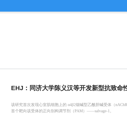
EHJ：同济大学陈义汉等开发新型抗致命
该研究首次发现心室肌细胞上的 α4β2烟碱型乙酰胆碱受体（nAC
首个靶向该受体的正向别构调节剂（PAM）——salvage-1。