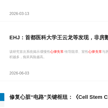
2026-03-13
EHJ：首都医科大学王云龙等发现，非房
该研究首次系统揭示缓慢性
心律失常
/传导阻滞、室性
心律失常
与
积越多，痴呆风险越高。
2026-06-03
修复心脏“电路”关键枢纽：《Cell Ste