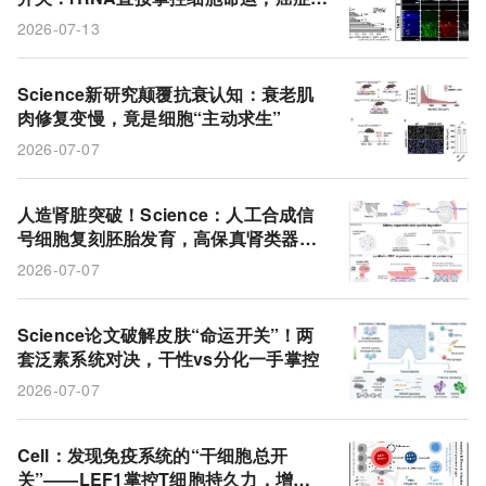
罕见病治疗迎来新靶点
2026-07-13
Science新研究颠覆抗衰认知：衰老肌
肉修复变慢，竟是细胞“主动求生”
2026-07-07
人造肾脏突破！Science：人工合成信
号细胞复刻胚胎发育，高保真肾类器官
或将实现器官移植
2026-07-07
Science论文破解皮肤“命运开关”！两
套泛素系统对决，干性vs分化一手掌控
2026-07-07
Cell：发现免疫系统的“干细胞总开
关”——LEF1掌控T细胞持久力，增强