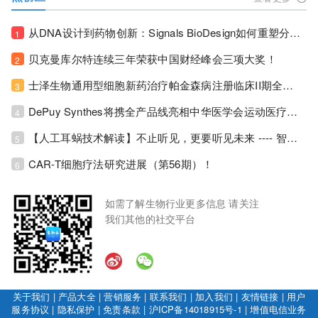
从DNA设计到药物创新：Signals BioDesign如何重塑分子生物学研发生态！
1
贝克曼库尔特连续三年荣获中国财经峰会三项大奖！
2
士泽生物通用型细胞新药治疗帕金森病注册临床II期全部入组完成！
3
DePuy Synthes将携全产品线亮相中华医学会运动医疗分会大会，加码布局中国运动医学创新赛道！
4
【人工耳蜗技术解读】不止听见，更要听见未来 ---- 智能耳蜗，开启人工耳蜗技术新纪元！
5
CAR-T细胞疗法研究进展（第56期）！
6
如需了解生物行业更多信息 请关注
我们其他的社交平台
关于我们
|
产品大全
|
营销服务
|
联系我们
|
加入我们
|
友情链接
|
用户
服务协议
|
隐私保护
|
免责条款
|
沪ICP备14018915号-1
|
增值电信业务