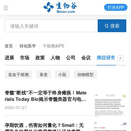
打开APP
搜索
首页
转化医学
干细胞&iPS
进展
市场
政策
人物
公司
会议
癌症研究
造血干细胞
衰老
小鼠
动物模型
脊髓"断线"不一定等于终身瘫痪！Mate
rials Today Bio揭示脊髓类器官与电刺
激的协同修复奥秘
2026-07-27
孕期饮酒，伤害如何量化？Small：无