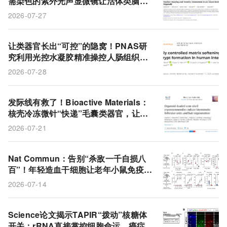
需染色的紫外光声显微镜让活体类脑器
官中酒精的细胞毒性暴露无遗
2026-07-27
让类器官长出“可控”的隐窝！PNAS研
究利用光控水凝胶精准操控人肠组织形
态
2026-07-28
发际线有救了！Bioactive Materials：
核壳冷冻微针“快递”毛囊类器官，让秃
皮长出单双根新头发
2026-07-21
Nat Commun：告别“杀敌一千自损八
百”！年轻造血干细胞让老年小鼠免疫恢
复活力
2026-07-14
Science论文揭示TAPIR“拨动”核糖体
开关：rRNA直接掌控细胞命运，癌症与