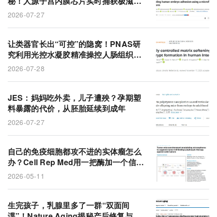
秘！人源子宫内膜芯片实时捕获极滋养
层粘附与谱系重排
2026-07-27
让类器官长出“可控”的隐窝！PNAS研
究利用光控水凝胶精准操控人肠组织形
态
2026-07-28
JES：妈妈吃外卖，儿子遭殃？孕期塑
料暴露的代价，从胚胎延续到成年
2026-07-27
自己的免疫细胞都攻不进的实体瘤怎么
办？Cell Rep Med用一把酶加一个信号
分子打通微环境
2026-05-11
生完孩子，乳腺里多了一群“双面间
谍”！Nature Aging揭秘产后修复与癌