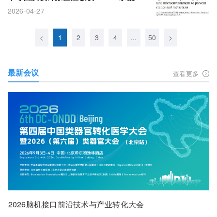
调控术后肿瘤免疫微环境以预防复发与
2026-04-27
转移
<
1
2
3
4
...
50
>
最新会议
查看更多
2026脑机接口前沿技术与产业转化大会