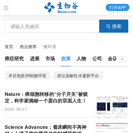
打开APP
搜索
首页
热点推荐
微环境
癌症研究
进展
市场
政策
人物
公司
会议
术后免疫抑制微环境
原位温敏性水凝胶平台
活性氧（ROS）
结直肠癌
临床结局
隐窝
Nature：癌细胞转移的“分子开关”被锁
ZFP36L2
定，科学家揭秘一个蛋白的双面人生！
2026-08-07
Science Advances；着床瞬间不再神