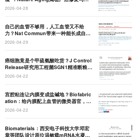
症的隐秘关联
2026-04-28
自己的血管不够用，人工血管又不给
力？Nat Commun带来一种能长成自体
血管的“即用型”移植物
2026-04-29
癌细胞竟是个甲硫氨酸吃货？J Control
Release研究用工程菌SGN1精准断粮，
口腔鳞癌饿到没脾气
2026-04-22
宫腔粘连让内膜变成盐碱地？Biofabric
ation：给内膜配上血管的微类器官，重
新长好还能怀上娃
2026-04-22
Biomaterials：西安电子科技大学邓宏
章等团队设计原位温敏载mRNA水凝胶