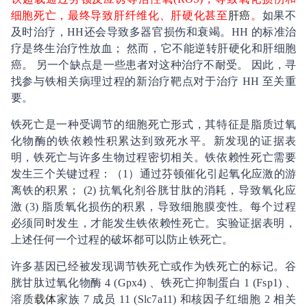
细胞死亡，最终导致肝纤维化、肝硬化甚至
肝癌
。
如果不
及时治疗，
HH
还会导致多器官损伤和衰竭。
HH
的标准治
疗是终生治疗性放血； 然而，它不能逆转肝硬化和肝细胞
癌。 另一个缺点是一些患者对这种治疗不耐受。 因此，寻
找参与铁相关病理过程的新治疗靶点对于治疗
HH
至关重
要。
铁死亡是一种受调节的细胞死亡形式，其特征是脂质过氧
化物酶的铁依赖性积累达到致死水平。新发现的证据表
明，铁死亡与许多生物过程密切相关。铁依赖性死亡需要
发生三个关键过程：（
1
）通过芬顿催化引起氧化应激的游
离铁的积累；
(2)
抗氧化剂谷胱甘肽的消耗，导致氧化应
激
(3)
脂质氧化损伤的积累，导致细胞膜变性。每个过程
必须同时发生，才能发生铁依赖性死亡。实验证据表明，
上述任何一个过程的破坏都可以防止铁死亡。
许多基因已经被发现调节铁死亡或作为铁死亡的标记。谷
胱甘肽过氧化物酶
4 (Gpx4)
、铁死亡抑制蛋白
1 (Fsp1)
、
溶质
载体
家族
7
成员
11 (Slc7a11)
和核因子红细胞
2
相关