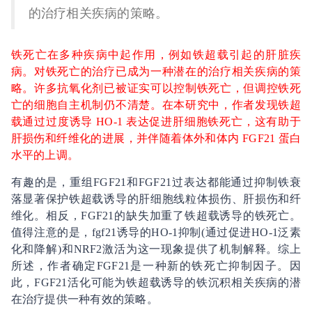
的治疗相关疾病的策略。
铁死亡在多种疾病中起作用，例如铁超载引起的肝脏疾
病。对铁死亡的治疗已成为一种潜在的治疗相关疾病的策
略。许多抗氧化剂已被证实可以控制铁死亡，但调控铁死
亡的细胞自主机制仍不清楚。在本研究中，作者发现铁超
载通过过度诱导
HO-1
表达促进肝细胞铁死亡，这有助于
肝损伤和纤维化的进展，并伴随着体外和体内
FGF21
蛋白
水平的上调。
有趣的是，重组
FGF21
和
FGF21
过表达都能通过抑制铁衰
落显著保护铁超载诱导的肝细胞线粒体损伤、肝损伤和纤
维化。相反，
FGF21
的缺失加重了铁超载诱导的铁死亡。
值得注意的是，
fgf21
诱导的
HO-1
抑制
(
通过促进
HO-1
泛素
化和降解
)
和
NRF2
激活为这一现象提供了机制解释。综上
所述，作者确定
FGF21
是一种新的铁死亡抑制因子。因
此，
FGF21
活化可能为铁超载诱导的铁沉积相关疾病的潜
在治疗提供一种有效的策略。