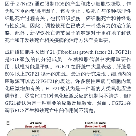
因子
2 (Nrf2)
通过限制
ROS
的产生和减少细胞铁摄取，作
为铁下垂的负调控因子。迄今为止，铁死亡与多种病理性
细胞死亡过程有关，包括组织损伤、癌细胞死亡和神经退
行性疾病。因此，调控铁死亡已成为一种强有力的治疗策
略。此外，新型铁死亡调节因子的鉴定对于更好地了解铁
死亡和开发铁死亡相关疾病的治疗方法至关重要。
成纤维细胞生长因子
21 (Fibroblast growth factor 21, FGF21)
是
FGF
家族的内分泌成员，在糖和脂代谢中发挥重要作
用，以维持能量平衡。
FGF21
在肝脏中大量表达，肝脏是
80%
以上
FGF21
循环的来源。最近的研究发现，细胞内的
应激源可以诱导
FGF21
的表达。许多慢性疾病与细胞内氧
化应激增加有关，
FGF21
被认为是一种新的人类氧化应激
调节剂。尽管
FGF21
对氧化应激反应的机制尚不清楚，但
F
GF21
被认为是一种重要的应激反应激素。然而，
FGF21
在
调节
ROS
产生和铁死亡中的作用尚不清楚。