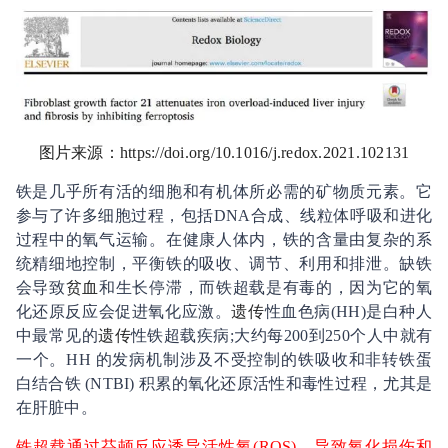
图片来源：
https://doi.org/10.1016/j.redox.2021.102131
铁是几乎所有活的细胞和有机体所必需的矿物质元素。它
参与了许多细胞过程，包括
DNA
合成、线粒体呼吸和进化
过程中的氧气运输。在健康人体内，铁的含量由复杂的系
统精细地控制，平衡铁的吸收、调节、利用和排泄。缺铁
会导致
贫血
和生长停滞，而铁超载是有毒的，因为它的氧
化还原反应会促进氧化应激。
遗传
性血色病
(HH)
是白种人
中最常见的
遗传
性铁超载疾病
;
大约每
200
到
250
个人中就有
一个。
HH
的发病机制涉及不受控制的铁吸收和非转铁蛋
白结合铁
(NTBI)
积累的氧化还原活性和毒性过程，尤其是
在肝脏中。
铁超载通过芬顿反应诱导活性氧
(ROS)
，导致氧化损伤和