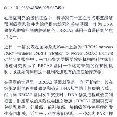
doi：10.1038/s41586-025-08749-x
在癌症研究的漫长征途中，科学家们一直在寻找那些能够
预测癌症风险并为治疗提供线索的关键基因。作为 DNA
修复和肿瘤抑制的关键角色，BRCA2 基因一直是研究的焦
点之一。
近日，一篇发表在国际杂志
Nature
上题为
“BRCA2 prevents
PARPi-mediated PARP1 retention to protect RAD51 filament
s”
的研究报告中，来自耶鲁大学医学院等机构的科学家们
通过研究揭示了 BRCA2 基因一个此前未知的保护性机
制，以及如何利用这一机制改进现有的癌症治疗药物。
在癌症的世界里，BRCA2 基因就像是一位“守护者”，其在
细胞复制过程中能修复和稳定 DNA从而防止肿瘤的形成，
然而当 BRCA2 基因发生突变时，DNA 修复过程就会受到
损害，肿瘤形成的风险也会随之增加；BRCA2 基因突变与
包括
乳腺癌
、
卵巢癌
、
前列腺癌
、
胰腺癌
等多种癌症的发
生密切相关。近年来，科学家们发现，一种名为 PARP 抑