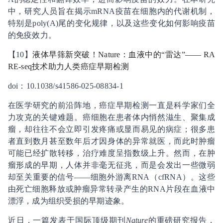
中，研究人员旨在揭示mRNA疫苗在细胞内的代谢机制，
特别是poly(A)尾的变化规律，以及这些变化如何影响疫苗
的免疫效力。
【10】
液体早筛新突破！Nature：血液中的“雷达”—— RA
RE-seq技术助力人类癌症早期检测
doi：10.1038/s41586-025-08834-1
在医学研究的前沿阵地，癌症早期检测一直是科学家们全
力攻克的关键难题。癌细胞在患者体内悄然滋生、聚集成
瘤，却往往不会立即引发疼痛或显而易见的病症；很多患
者直到数月甚至数年后才因身体的异常就医，而此时肿瘤
可能已经扩散转移，治疗难度呈指数级上升。然而，在肿
瘤形成的早期，人体并非毫无征兆，而是会发出一些微弱
却至关重要的信号——细胞外游离RNA（cfRNA）。这些
由死亡细胞释放或肿瘤异常转录产生的RNA片段在血液中
漂浮，成为组织受损的早期迹象。
近日，一篇发表于国际顶级期刊
Nature
的重磅研究报告，