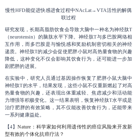
慢性HFD能促进快感进食过程中NAcLat→VTA活性的解偶
联过程
研究发现，长期高脂肪饮食会导致大脑中一种名为神经肽T
（neurotensin）的脑肽水平下降。神经肽T与多巴胺网络相
互作用，而多巴胺是与愉悦感和奖励机制密切相关的神经
递质。神经肽T的减少会促使肥胖小鼠对高热量食物的兴趣
降低，这种变化不仅会影响其饮食行为，还可能进一步加
剧肥胖的进展。
在实验中，研究人员通过基因操作恢复了肥胖小鼠大脑中
神经肽T的水平，结果发现，这些小鼠不仅重新燃起了对高
热量食物的兴趣，还表现出体重减轻、焦虑减少和活动能
力增强等积极变化。这一结果表明，恢复神经肽T水平或是
治疗肥胖的有效策略，其不仅能改善饮食行为，还能带来
一系列健康益处。
【4】
Nature：科学家如何利用遗传性的癌症风险来开发新
型有效的个体化抗癌疗法？