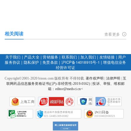
相关阅读
查看更多
关于我们
|
产品大全
|
营销服务
|
联系我们
|
加入我们
|
友情链接
|
用户
服务协议
|
隐私保护
|
免责条款
|
沪ICP备14018915号-1
|
增值电信业务
经营许可证
Copyright©2001-2020 bioon.com 版权所有 不得转载.
著作权声明
|
法律声明
|
互
联网药品信息服务资格证书((沪)-非经营性-2019-0162)
|
投诉、举报、维权邮
箱：editor@medsci.cn<
网
上海工商
络
社
会
征
021-54485309-8082
31010402000321
信
网