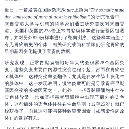
近日，一篇发表在国际杂志
Nature
上题为
“The somatic muta
tion landscape of normal gastric epithelium”
的研究报告中，
来自香港大学等机构的科学家们通过研究首次对来自香
港、美国和英国的238份正常胃黏膜样本进行全基因组测
序，并对另外829份样本进行了靶向测序。这些样本涵盖了
有无胃癌病史的个体，相关研究或为科学家们研究胃癌的
早期基因变化提供了宝贵的数据。
研究发现，正常胃黏膜细胞每年大约会积累28个基因突
变，这些突变主要由内源性突变过程引起。然而在胃癌患
者机体中，这种突变率会翻倍，尤其是在发生肠上皮化生
的腺体中，这一发现表明，慢性炎症可能是导致胃癌早期
基因突变的关键因素之一。此外，一些胃黏膜细胞中存在
染色体异常，比如某些患者胃细胞中出现了额外的染色
体，这些额外的染色体往往在生命早期（12至25岁）就已
经获得了，而且这可能与某种致突变因素（如感染性病原
体）的暴露有关。