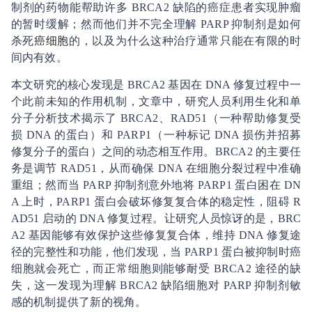
制剂的药物能帮助许多 BRCA2 缺陷的癌症患者实现肿瘤
的暂时缓解；然而他们并不完全理解 PARP 抑制剂是如何
杀死
癌细胞
的，以及为什么这种治疗通常只能在有限的时
间内有效。
本文研究的核心发现是 BRCA2 基因在 DNA 修复过程中一
个此前未知的作用机制，文章中，研究人员利用生化和单
分子分析技术揭示了 BRCA2、RAD51（一种帮助修复受
损 DNA 的蛋白）和 PARP1（一种标记 DNA 损伤并招募
修复分子的蛋白）之间的动态相互作用。BRCA2 的主要任
务是调节 RAD51，从而确保 DNA 在细胞分裂过程中准确
重组；然而当 PARP 抑制剂意外地将 PARP1 蛋白困在 DN
A 上时，PARP1 蛋白会破坏修复复合体的稳定性，阻碍 R
AD51 启动的 DNA 修复过程。让研究人员惊讶的是，BRC
A2 基因能够有效保护这些修复复合体，维持 DNA 修复途
径的完整性和功能，他们发现，当 PARP1 蛋白被抑制时癌
细胞就会死亡，而正常细胞则能够耐受 BRCA2 途径的缺
失，这一发现为理解 BRCA2 缺陷细胞对 PARP 抑制剂敏
感的机制提供了新的视角。