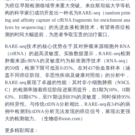
为癌症早期检测领域带来重大突破。来自斯坦福大学等机
构的科学家们成功开发出一种名为RARE-seq（random prim
ing and affinity capture of cfRNA fragments for enrichment ana
lysis by sequencing）的先进血液检测技术，有望将癌症检
测的时间大幅提前，为患者争取宝贵的治疗窗口。
RARE-seq技术的核心优势在于其对肿瘤来源细胞外RNA
（ctRNA）的超高灵敏度。实验数据显示，RARE-seq检测
肿瘤来源cfRNA的灵敏度约为标准测序技术（RNA-seq）
的50倍，检测下限可低至0.05%。在对437份血浆样本（涵
盖不同癌症阶段、非恶性疾病及健康对照组）的分析中，
RARE-seq展现了卓越的性能：其对非小细胞
肺癌
（
NSCL
C
）的检测率随着癌症阶段进展而提升，在I期为30%、II期
63%、III期67%，至IV期达到83%的灵敏度，同时保持95%
的特异性。与传统ctDNA分析相比，RARE-seq在34%的病
例中检测到ctDNA分析无法发现的癌症信号，展现出更强
大的检测能力。（
生物谷
Bioon.com）
更多精彩阅读：