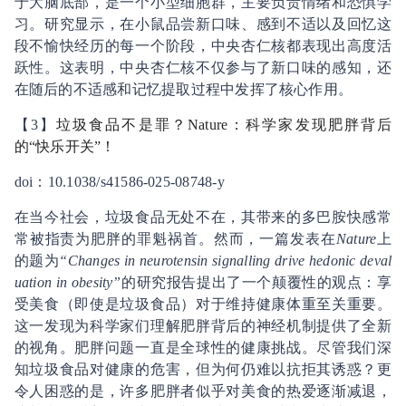
于大脑底部，是一个小型细胞群，主要负责情绪和恐惧学
习。研究显示，在小鼠品尝新口味、感到不适以及回忆这
段不愉快经历的每一个阶段，中央杏仁核都表现出高度活
跃性。这表明，中央杏仁核不仅参与了新口味的感知，还
在随后的不适感和记忆提取过程中发挥了核心作用。
【3】
垃圾食品不是罪？Nature：科学家发现肥胖背后
的“快乐开关”！
doi：10.1038/s41586-025-08748-y
在当今社会，垃圾食品无处不在，其带来的多巴胺快感常
常被指责为肥胖的罪魁祸首。然而，一篇发表在
Nature
上
的题为
“Changes in neurotensin signalling drive hedonic deval
uation in obesity”
的研究报告提出了一个颠覆性的观点：享
受美食（即使是垃圾食品）对于维持健康体重至关重要。
这一发现为科学家们理解肥胖背后的神经机制提供了全新
的视角。肥胖问题一直是全球性的健康挑战。尽管我们深
知垃圾食品对健康的危害，但为何仍难以抗拒其诱惑？更
令人困惑的是，许多肥胖者似乎对美食的热爱逐渐减退，