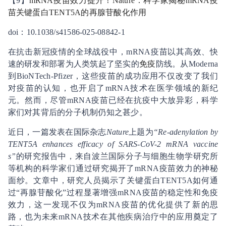
【9】
mRNA疫苗效力提升！Nature：科学家揭秘mRNA疫
苗关键蛋白TENT5A的再腺苷酸化作用
doi：10.1038/s41586-025-08842-1
在抗击新冠疫情的全球战役中，mRNA疫苗以其高效、快
速的研发和部署为人类筑起了坚实的
免疫
防线。从Moderna
到BioNTech-Pfizer，这些疫苗的成功应用不仅改变了我们
对疫苗的认知，也开启了mRNA技术在医学领域的新纪
元。然而，尽管mRNA疫苗已经在抗疫中大放异彩，科学
家们对其背后的分子机制仍知之甚少。
近日，一篇发表在国际杂志
Nature
上题为
“Re-adenylation by
TENT5A enhances efficacy of SARS-CoV-2 mRNA vaccine
s”
的研究报告中，来自波兰国际分子与细胞生物学研究所
等机构的科学家们通过研究揭开了mRNA疫苗效力的神秘
面纱。文章中，研究人员揭示了关键蛋白TENT5A如何通
过“再腺苷酸化”过程显著增强mRNA疫苗的稳定性和免疫
效力，这一发现不仅为mRNA疫苗的优化提供了新的思
路，也为未来mRNA技术在其他疾病治疗中的应用奠定了