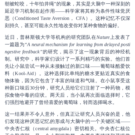
朝被蛇咬，十年怕井绳”的现象，其实是大脑中一种深刻的
延迟学习机制在起作用——科学家将其称为条件性味觉厌
恶（Conditioned Taste Aversion， CFA）。这种记忆不仅深
刻持久，甚至可能永久性地改变你对某种食物的偏好。
近日，普林斯顿大学等机构的研究团队在
Nature
上发表了
一篇题为
“A neural mechanism for learning from delayed posti
ngestive feedback”
的研究，揭示了这一现象背后的神经机
制。研究中，科学家们设计了一系列精巧的实验。他们首
先让小鼠尝试一种从未接触过的新口味——葡萄味酷爱饮
料（Kool-Aid）。这种选择比单纯的糖水更贴近真实的食
物体验，因为它包含了丰富的味道和气味。在小鼠享受这
种新口味后30分钟，研究人员给它们注射了一种药物，模
拟食物中毒的症状。两天后，当小鼠再次面临选择时，它
们强烈地避开了曾经喜爱的葡萄味，转而选择喝水。
这一结果并不令人意外，但真正让研究人员兴奋的是，他
们发现这种厌恶记忆的形成与大脑中的一个关键区域——
中央杏仁核（central amygdala）密切相关。中央杏仁核位