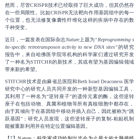
然而，尽管CRISPR技术已经取得了巨大成功，但其仍然存
在一些局限性。比如CRISPR无法靶向作用基因组中的每一
个位置，也无法修复像囊性纤维化这样的疾病中存在的数
千种突变。
近日，一篇发表在国际杂志
Nature
上题为
“Reprogramming s
ite-specific retrotransposon activity to new DNA sites”
的研究
报告中，来自哈佛医学院等机构的科学家们通过研究开发
了一种名为STITCHR的新技术，其或有望为基因编辑领域
带来新的希望。
STITCHR技术是由麻省总医院和Beth Israel Deaconess 医学
研究中心的研究人员共同开发的一种新型基因编辑工具，
其利用了一种名为“逆转座子”的遗传元素的酶，这些逆转
座子在包括动物、真菌和植物等所有真核细胞中都存在，
由于其倾向于在基因组中移动并插入自己，因此被称为“跳
跃基因”；研究人员发现，这些逆转座子的复制-粘贴机制
能被重新利用并在特定位置编辑基因。
【7】
Nature：科学家成功绘制出迄今为止最大的大脑接线