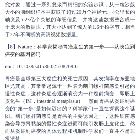
究对象，通过一系列复杂而精细的实验步骤，从一粒沙般
大小的脑组织样本中获取了超过20万个神经元、4公里长的
轴突及5.23亿个突触的详细信息，并将这些数据整合成一
个庞大的数据库，其大小达到了惊人的1.6个拍字节，相当
于22年不间断的高清
视频
数据量。
【8】
Nature：科学家揭秘
胃癌
发生的第一步——从炎症到
癌变的基因密码
doi：10.1038/s41586-025-08708-6
胃癌是全球第三大癌症相关死亡原因，其发病率在东亚地
区尤其高，其常常起源于一种名为
幽门螺杆菌
感染引起的
慢性炎症，这种炎症会逐渐演变为一种癌前病变，即肠上
皮化生（IM，intestinal metaplasia），然而胃癌从炎症到癌
变的“第一步”是如何迈出的？科学家们一直在探索这个谜
团。幽门螺杆菌感染是胃癌的主要诱因之一，这种细菌感
染会导致胃黏膜的慢性炎症进而可能引发肠上皮化生。然
而从炎症到癌变的具体过程和机制科学家们一直并不是非
常清楚。