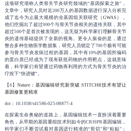
这项研究堪称人类骨关节炎研究领域的“基因探索之旅”，
文章中，研究人员对近200万人的基因数据进行深入分析完
成了迄今为止最大规模的全基因组关联研究（
GWAS
），
他们挖掘出了超过900个与骨关节炎相关的遗传关联，其中
超过500个是首次被发现的，这无疑为科学家们理解骨关节
炎的遗传基础提供了全新的视角。更令人振奋的是，通过
整合多种生物医学数据集，研究人员锁定了700个极有可能
参与骨关节炎发病过程的基因，其中有10%的基因所编码
的蛋白质已经成为了现有获批药物的作用靶点，这就意味
着，科学家们有望通过药物再利用的方式为骨关节炎的治
疗按下“快进键”。
【6】
Nature：基因编辑研究新突破 STITCHR技术有望让
基因修复更
精准
doi：10.1038/s41586-025-08877-4
在探索生命奥秘的道路上，基因编辑技术一直扮演着重要
角色，从早期的基因重组技术到如今的CRISPR基因编辑，
科学家们不断尝试着对基因进行精准的“剪切”和“粘贴”；