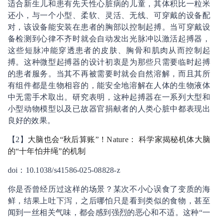
适合新生儿和患有先天性心脏病的儿童，其体积比一粒米
还小，与一个小型、柔软、灵活、无线、可穿戴的设备配
对，该设备能安装在患者的胸部以控制起搏。当可穿戴设
备检测到心律不齐时就会自动发出光脉冲以激活起搏器，
这些短脉冲能穿透患者的皮肤、胸骨和肌肉从而控制起
搏。这种微型起搏器的设计初衷是为那些只需要临时起搏
的患者服务。当其不再被需要时就会自然溶解，而且其所
有组件都是生物相容的，能安全地溶解在人体的生物液体
中无需手术取出。研究表明，这种起搏器在一系列大型和
小型动物模型以及已故器官捐献者的人类心脏中都表现出
良好的效果。
【2】
大脑也会“秋后算账”！Nature： 科学家揭秘机体大脑
的“十年怕井绳”的机制
doi：10.1038/s41586-025-08828-z
你是否曾经历过这样的场景？某次不小心误食了变质的海
鲜，结果上吐下泻，之后哪怕只是看到类似的食物，甚至
闻到一丝相关气味，都会感到强烈的恶心和不适。这种“一