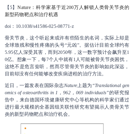
【5】
Nature：科学家基于近200万人解锁人类骨
关节炎
的
新型药物靶点和治疗机遇
doi：10.1038/s41586-025-08771-z
骨关节炎，这个听起来或许有些陌生的名词，实际上却是
全球致残和慢性疼痛的头号“元凶”。据估计目前全球约有
5.95亿人深受其害，而到2050年，这一数字预计会飙升至1
0亿。想象一下，每7个人中就有1人可能被骨关节炎困扰，
这绝不是危言耸听，然而尽管骨关节炎的影响如此深远，
目前却没有任何能够改变疾病进程的治疗方法。
近日，一篇发表在国际杂志
Nature
上题为
“Translational gen
omics of osteoarthritis in 1，962，069 individuals”
的研究报
告中，来自德国环境健康研究中心等机构的科学家们通过
进行最大规模的全基因组关联性研究有望揭示人类骨关节
炎的新型药物靶点和治疗机会。