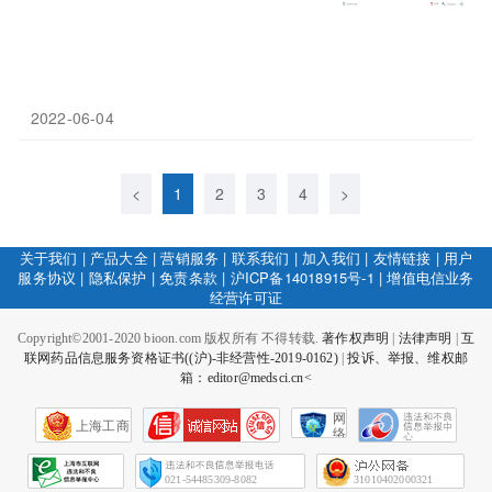
2022-06-04
<
1
2
3
4
>
关于我们
|
产品大全
|
营销服务
|
联系我们
|
加入我们
|
友情链接
|
用户
服务协议
|
隐私保护
|
免责条款
|
沪ICP备14018915号-1
|
增值电信业务
经营许可证
Copyright©2001-2020 bioon.com 版权所有 不得转载.
著作权声明
|
法律声明
|
互
联网药品信息服务资格证书((沪)-非经营性-2019-0162)
|
投诉、举报、维权邮
箱：editor@medsci.cn<
网
上海工商
络
社
会
征
021-54485309-8082
31010402000321