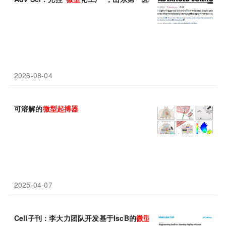
2026-08-04
可溶解的
微型
起搏器
2025-04-07
Cell子刊：李大力团队开发基于IscB的
微型
基因编辑
器
，率先实现