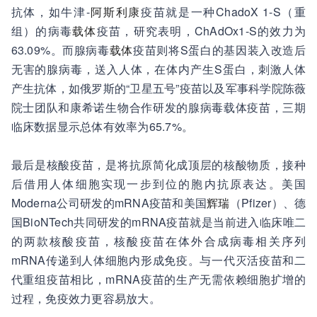
抗体，如牛津-
阿斯利康
疫苗就是一种ChadoX 1-S（重
组）的病毒
载体
疫苗，研究表明，ChAdOx1-S的效力为
63.09%。而腺病毒
载体
疫苗则将S蛋白的基因装入改造后
无害的腺病毒，送入人体，在体内产生S蛋白，刺激人体
产生抗体，如俄罗斯的“卫星五号”疫苗以及军事科学院陈薇
院士团队和康希诺生物合作研发的腺病毒载体疫苗，三期
临床数据显示总体有效率为65.7%。
最后是核酸疫苗，是将抗原简化成顶层的核酸物质，接种
后借用人体细胞实现一步到位的胞内抗原表达。美国
Moderna公司研发的mRNA疫苗和美国
辉瑞
（Pfizer）、德
国BioNTech共同研发的mRNA疫苗就是当前进入临床唯二
的两款核酸疫苗，核酸疫苗在体外合成病毒相关序列
mRNA传递到人体细胞内形成免疫。与一代灭活疫苗和二
代重组疫苗相比，mRNA疫苗的生产无需依赖细胞扩增的
过程，免疫效力更容易放大。