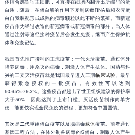
体结合感染宿主细胞，可直接在细胞内翻译出所编码的蛋
白质，随后，在蛋白酶的作用下复制病毒RNA后和衣壳蛋
白自我装配形成成熟的病毒颗粒以此不断的繁殖。而新冠
疫苗作为经过改造的新冠病毒或新冠病毒的部分，当人体
通过注射等途径接种疫苗后会发生免疫，继而产生保护抗
体和免疫记忆。
我国首先推广接种的主流疫苗：一代灭活疫苗。通过体外
培养病毒，用杀灭的病毒，刺激人体产生抗体。国药与科
兴的三支灭活疫苗就是我国最早进入三期
临床试验
、最早
获得紧急授权的一批疫苗，有效性可以达到
50.65%-79.3%。这些疫苗都超出了世卫组织建议的保护率
大于50%，因此达到了上市门槛。灭活疫苗制作简单方
便，能更快实现全民免疫的进程，更加符合中国国情。
其次是二代重组蛋白疫苗以及腺病毒
载体
疫苗。前者通过
基因工程方法，在体外制备病毒的S蛋白，刺激人体产生