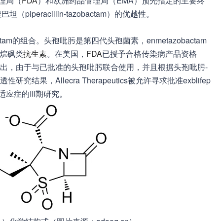
理局（
FDA
）和欧洲药品管理局（EMA）预先指定的主要终
iperacillin-tazobactam）的优越性。
obactam的组合。头孢吡肟是第四代头孢菌素，enmetazobactam
烷砜类
抗生素
。在美国，
FDA
已授予合格传染病产品资格
经指出，由于与已批准的头孢吡肟联合使用，并且根据头孢吡肟-
究结果，Allecra Therapeutics被允许寻求批准exblifep
应症的III期研究。