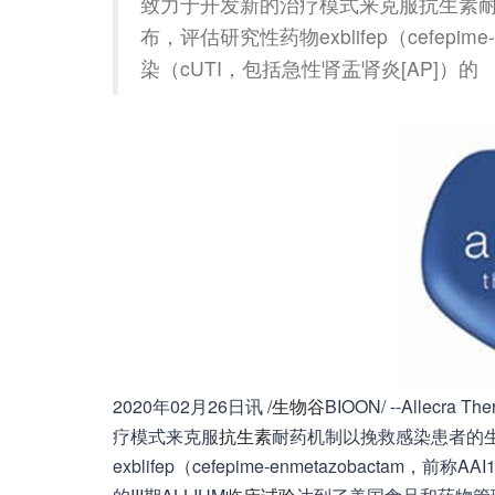
致力于开发新的治疗模式来克服抗生素
布，评估研究性药物exblifep（cefepim
染（cUTI，包括急性肾盂肾炎[AP]）的
2020年02月26日讯 /
生物谷
BIOON/ --Alle
疗模式来克服
抗生素
耐药机制以挽救感染患者的
exblifep（cefepime-enmetazobacta