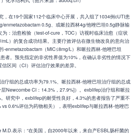
1
）化学结构式（图片来源：adooq.cn）
究，在19个国家112个临床中心开展，共入组了1034例cUTI患
tazobactam 0.5g、或哌拉西林4g/他唑巴坦0.5g静脉输
治愈检验（test-of-cure，TOC）访视时临床治愈（症状
U/mL）的复合成功结果。主要疗效评估在微生物改良的意向治
metazobactam（MIC≤8mg/L）和哌拉西林-他唑巴坦
体感染患者。预先指定的非劣性界值为10%，在确认非劣性的情况下
e置信区间（CI）评估治疗效果的差异。
fep治疗组的总成功率为79.1%、哌拉西林-他唑巴坦治疗组的总成
分层Newcombe CI：14.3%，27.9%]）。exblifep治疗组和哌拉
。研究中，exblifep的耐受性良好，4.3%的患者报告了严重不
 vs 0.6%评估为药物相关），表明
exblifep与哌拉西林-他唑巴
e M.D.表示：“在美国，自2000年以来，来自产ESBL肠杆菌的