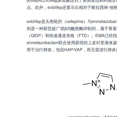
的III期ALLIUM
临床试验
达到了美国食品和药物管
点。此外，exblifep还显示出相对于哌拉西林-他唑巴坦（p
exblifep是头孢吡肟（cefepime）与enmetaz
则是一种新型超广谱β内酰胺酶抑制剂，属于青霉
（QIDP）和快速通道资格（FTD）。EMA已
enmetazobactam联合使用获得的上皮衬里液体渗透性研
用于治疗肺炎，包括HAP/VAP，而无需进行肺炎适