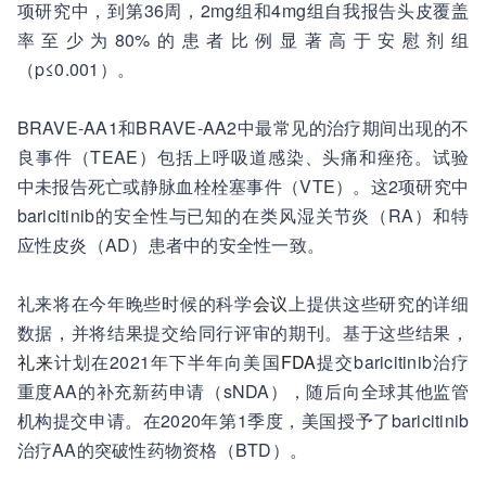
项研究中，到第36周，2mg组和4mg组自我报告头皮覆盖
率至少为80%的患者比例显著高于安慰剂组
（p≤0.001）。
BRAVE-AA1和BRAVE-AA2中最常见的治疗期间出现的不
良事件（TEAE）包括上呼吸道感染、头痛和痤疮。试验
中未报告死亡或静脉血栓栓塞事件（VTE）。这2项研究中
baricitinib的安全性与已知的在类风湿关节炎（RA）和特
应性皮炎（AD）患者中的安全性一致。
礼来将在今年晚些时候的科学
会议
上提供这些研究的详细
数据，并将结果提交给同行评审的期刊。基于这些结果，
礼来
计划在2021年下半年向美国
FDA
提交baricitinib治疗
重度AA的补充新药申请（sNDA），随后向全球其他监管
机构提交申请。在2020年第1季度，美国授予了baricitinib
治疗AA的突破性药物资格（BTD）。