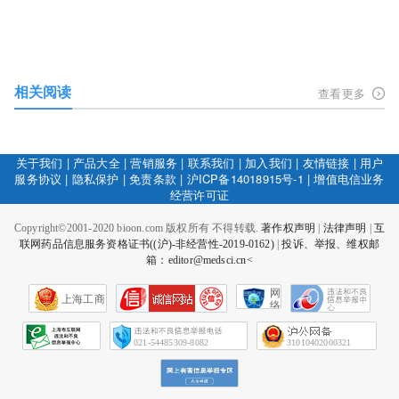
相关阅读
查看更多
关于我们
|
产品大全
|
营销服务
|
联系我们
|
加入我们
|
友情链接
|
用户
服务协议
|
隐私保护
|
免责条款
|
沪ICP备14018915号-1
|
增值电信业务
经营许可证
Copyright©2001-2020 bioon.com 版权所有 不得转载.
著作权声明
|
法律声明
|
互
联网药品信息服务资格证书((沪)-非经营性-2019-0162)
|
投诉、举报、维权邮
箱：editor@medsci.cn<
网
上海工商
络
社
会
征
021-54485309-8082
31010402000321
信
网