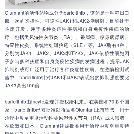
Olumiant的活性药物成分为baricitinib，该药是一种每日口
服一次的选择性、可逆性JAK1和JAK2抑制剂，目前处于
临床开发，用于多种炎症性疾病和
自身免疫
性疾病的治
疗，包括类
风湿性关节炎
（RA）、银屑病、
糖尿病
肾病、
特应性皮炎、系统性
红斑狼疮
（SLE）等。JAK酶有4种，
分别为JAK1、JAK2、JAK3和TYK2。JAK-依赖性细胞因
子参与多种炎症和自身免疫性疾病的发病过程，提示JAK
抑制剂或可广泛用于治疗各种炎症性疾病。在激酶检测试
验中，baricitinib针对JAK1和JAK2表现出的抑制强度要比
JAK3高出100倍。
baricitinib由Incyte发现并授权给
礼来
。在美国和70多个国
家，baricitinib已被批准以商品名Olumiant上市销售，用于
治疗中度至重度活动性类
风湿性关节炎
（RA）成人患者。
在欧盟和日本，Olumiant还被批准用于治疗中度至重度特
应性皮炎（AD）成人患者。