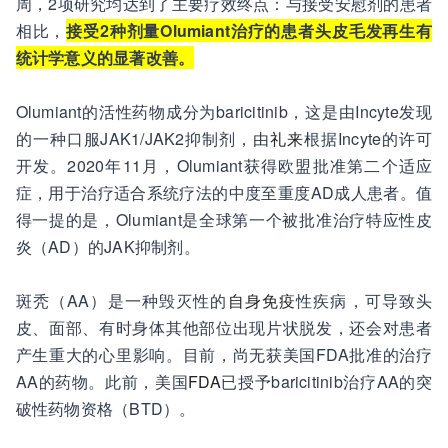
周，2项研究均达到了主要疗效终点：与接受安慰剂的患者
相比，
接受2种剂量Olumiant治疗的患者头皮毛发再生有
统计学意义的显著改善。
Olumiant的活性药物成分为baricitinib，这是由Incyte发现
的一种口服JAK1/JAK2抑制剂，由
礼来
根据Incyte的许可
开发。2020年11月，Olumiant获得欧盟批准第二个适应
症，用于治疗适合系统疗法的中度至重度AD成人患者。值
得一提的是，Olumiant是全球第一个被批准治疗特应性皮
炎（AD）的JAK抑制剂。
斑秃（AA）是一种毁灭性的
自身免疫
性疾病，可导致头
皮、面部、有时身体其他部位出现片状脱发，还会对患者
产生重大的心里影响。目前，尚无获美国FDA批准的治疗
AA的药物。此前，美国
FDA
已授予baricitinib治疗AA的突
破性药物资格（BTD）。