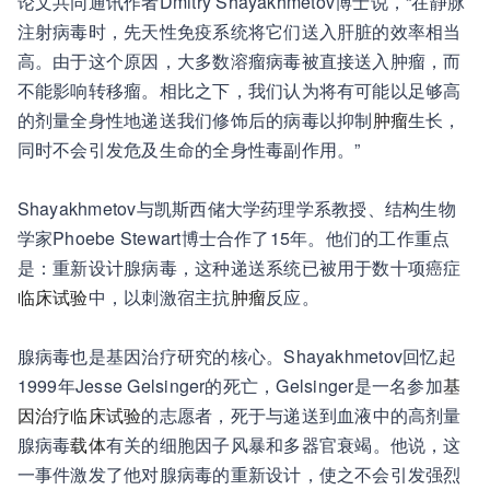
论文共同通讯作者Dmitry Shayakhmetov博士说，“在静脉
注射病毒时，先天性免疫系统将它们送入肝脏的效率相当
高。由于这个原因，大多数溶瘤病毒被直接送入肿瘤，而
不能影响转移瘤。相比之下，我们认为将有可能以足够高
的剂量全身性地递送我们修饰后的病毒以抑制
肿瘤
生长，
同时不会引发危及生命的全身性毒副作用。”
Shayakhmetov与凯斯西储大学药理学系教授、结构生物
学家Phoebe Stewart博士合作了15年。他们的工作重点
是：重新设计腺病毒，这种递送系统已被用于数十项癌症
临床试验
中，以刺激宿主抗
肿瘤
反应。
腺病毒也是基因治疗研究的核心。Shayakhmetov回忆起
1999年Jesse Gelsinger的死亡，Gelsinger是一名参加
基
因治疗
临床试验
的志愿者，死于与递送到血液中的高剂量
腺病毒
载体
有关的细胞因子风暴和多器官衰竭。他说，这
一事件激发了他对腺病毒的重新设计，使之不会引发强烈