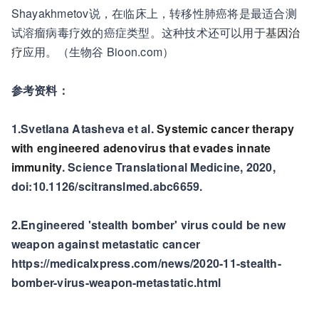
Shayakhmetov说，在临床上，转移性肺癌将是最适合测
试溶瘤病毒疗效的癌症类型。这种技术还可以用于
基因治
疗
应用。（生物谷 Bioon.com）
参考资料：
1.Svetlana Atasheva et al.
Systemic cancer therapy
with engineered adenovirus that evades innate
immunity
. Science Translational Medicine, 2020,
doi:10.1126/scitranslmed.abc6659.
2.Engineered 'stealth bomber' virus could be new
weapon against metastatic cancer
https://medicalxpress.com/news/2020-11-stealth-
bomber-virus-weapon-metastatic.html