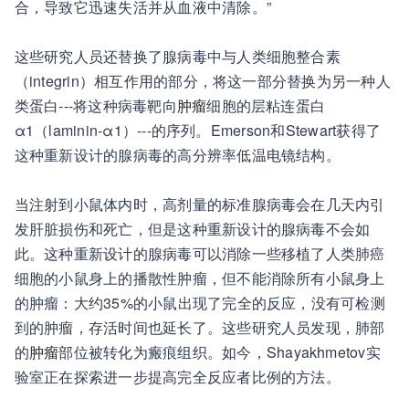
合，导致它迅速失活并从血液中清除。”
这些研究人员还替换了腺病毒中与人类细胞整合素
（integrin）相互作用的部分，将这一部分替换为另一种人
类蛋白---将这种病毒靶向
肿瘤
细胞的层粘连蛋白
α1（laminin-α1）---的序列。Emerson和Stewart获得了
这种重新设计的腺病毒的高分辨率低温电镜结构。
当注射到小鼠体内时，高剂量的标准腺病毒会在几天内引
发肝脏损伤和死亡，但是这种重新设计的腺病毒不会如
此。这种重新设计的腺病毒可以消除一些移植了人类肺癌
细胞的小鼠身上的播散性肿瘤，但不能消除所有小鼠身上
的肿瘤：大约35%的小鼠出现了完全的反应，没有可检测
到的肿瘤，存活时间也延长了。这些研究人员发现，肺部
的
肿瘤
部位被转化为瘢痕组织。如今，Shayakhmetov实
验室正在探索进一步提高完全反应者比例的方法。