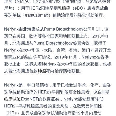
理局（NMPA）已批准Nerlynx（neratinib，马来酸奈拉替
尼片）：用于HER2阳性早期
乳腺癌
（eBC）患者完成曲
妥珠单抗（trastuzumab）辅助治疗后的强化辅助治疗。
Nerlynx由北海康成从Puma Biotechnology公司引进，该
药已在美国、欧洲等多个国家和地区获批上市。2018年1
月，北海康成与Puma Biotechnology签署协议，获得了
Nerlynx在大中华区（大陆、台湾、香港、澳门）进行开发
和商业化的独占许可协议。2019年11月，Nerlynx在香港
获批上市，这标志着Nerlynx在大中华区的首次获批，也标
志着北海康成首款
肿瘤
靶向治疗药物获批。
Nerlynx是一种口服药物，用于已接受过手术、化疗、曲妥
珠单抗辅助治疗的HER2+早期乳腺癌女性患者。来自III期
临床试验
ExteNET的数据证实，Nerlynx能够显著降低
HER2+早期乳腺癌患者的复发风险，在激素受体阳性
（HR+）且完成曲妥珠单抗辅助治疗后12个月内启动