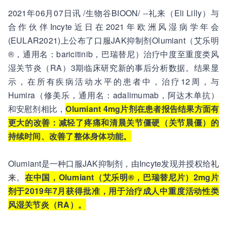
2021年06月07日讯 /生物谷BIOON/ --礼来（Eli Lilly）与
合作伙伴Incyte近日在2021年欧洲风湿病学年会
(EULAR2021)上公布了口服JAK抑制剂Olumiant（艾乐明
®，通用名：baricitinib，巴瑞替尼）治疗中度至重度类风
湿关节炎（RA）3期临床研究新的事后分析数据。结果显
示，在所有疾病活动水平的患者中，治疗12周，与
Humira（修美乐，通用名：adalimumab，阿达木单抗）
和安慰剂相比，
Olumiant 4mg片剂在患者报告结果方面有
更大的改善：减轻了疼痛和清晨关节僵硬（关节晨僵）的
持续时间、改善了整体身体功能。
Olumiant是一种口服JAK抑制剂，由Incyte发现并授权给
礼
来
。
在中国，Olumiant（艾乐明®，巴瑞替尼片）2mg片
剂于2019年7月获得批准，用于治疗成人中重度活动性类
风湿关节炎（RA）。