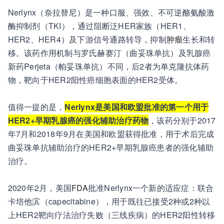
Nerlynx（奈拉替尼）是一种口服、强效、不可逆酪氨酸激
酶抑制剂（TKI），通过阻断泛HER家族（HER1、
HER2、HER4）及下游信号通路转导，抑制
肿瘤
生长和转
移。该药作用机制与罗氏赫赛汀（曲妥珠单抗）及乳腺癌
新药Perjeta（帕妥珠单抗）不同，后2者为单克隆抗体药
物，靶向于HER2阳性癌细胞表面的HER2受体。
值得一提的是，
Nerlynx是美国和欧盟批准的第一个用于
HER2+早期乳腺癌的强化辅助治疗药物
，该药分别于2017
年7月和2018年9月在美国和欧盟获得批准，用于术后完成
曲妥珠单抗辅助治疗的HER2+早期乳腺癌患者的强化辅助
治疗。
2020年2月，美国
FDA
批准Nerlynx一个新的适应症：联合
卡培他滨（capecitabine），用于既往已接受2种或2种以
上HER2靶向疗法治疗失败（三线疾病）的HER2阳性转移