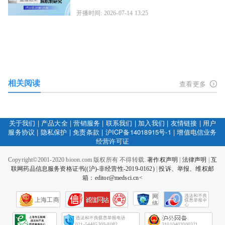
开播时间: 2026-07-14 13:25
相关阅读
查看更多
关于我们
|
产品大全
|
营销服务
|
联系我们
|
加入我们
|
友情链接
|
用户
服务协议
|
隐私保护
|
免责条款
|
沪ICP备14018915号-1
|
增值电信业务
经营许可证
Copyright©2001-2020 bioon.com 版权所有 不得转载.
著作权声明
|
法律声明
|
互
联网药品信息服务资格证书((沪)-非经营性-2019-0162)
|
投诉、举报、维权邮
箱：editor@medsci.cn<
网
上海工商
络
社
会
征
021-54485309-8082
31010402000321