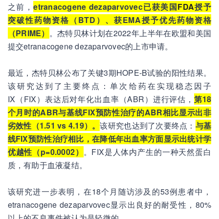
之前，
etranacogene dezaparvovec已获美国
FDA
授予
突破性药物资格（BTD）、获EMA授予优先药物资格
（PRIME）
。杰特贝林计划在2022年上半年在欧盟和美国
提交etranacogene dezaparvovec的上市申请。
最近，杰特贝林公布了关键3期HOPE-B试验的阳性结果。
该研究达到了主要终点：单次给药在实现稳态因子
IX（FIX）表达后对年化出血率（ABR）进行评估，
第18
个月时的ABR与基线FIX预防性治疗的ABR相比显示出非
劣效性（1.51 vs 4.19）。
该研究也达到了次要终点：
与基
线FIX预防性治疗相比，在降低年出血率方面显示出统计学
优越性（p=0.0002）
。FIX是人体内产生的一种天然蛋白
质，有助于血液凝结。
该研究进一步表明，在18个月随访涉及的53例患者中，
etranacogene dezaparvovec显示出良好的耐受性，80%
以上的不良事件被认为是轻微的。