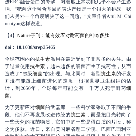
进ERG融合蛋白的降解，对细胞正常功能几乎不会产生影
响。“靶向这个融合基因的表达产物是一个很大的挑战。我
们从另外一个角度解决了这一问题。”文章作者Arul M. Chi
nnaiyan这样说道。
【4】
Nature子刊：能有效应对耐药菌的神奇多肽
doi：10.1038/srep35465
全球范围内的
抗生素
滥用在最近受到了非常多的关注。由
于过量使用
抗生素
，越来越多的细菌产生了抗药性，从而
造成了“超级
细菌
”的出现。与此同时，新型
抗生素
的研发
并没有能跟上细菌进化的速度。根据世界卫生组织的估
计，到2050年，全球每年可能会有一千万人死于耐药
细
菌
。
为了更新应对
细菌
的武器库，一些科学家采取了不同的手
段。他们不再发展改进传统的
抗生素
，而是把目光转向了
一些天然的抗菌物质，它们中的一些是蛋白质的片段，称
之为多肽。近日，来自美国麻省理工学院、巴西巴西利亚