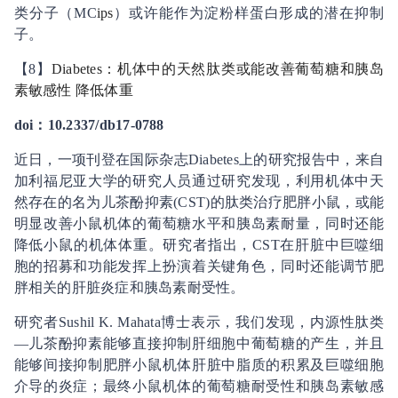
类分子（MC
ips
）或许能作为淀粉样蛋白形成的潜在抑制
子。
【8】
Diabetes：机体中的天然肽类或能改善葡萄糖和胰岛
素敏感性 降低体重
doi：10.2337/db17-0788
近日，一项刊登在国际杂志Diabetes上的研究报告中，来自
加利福尼亚大学的研究人员通过研究发现，利用机体中天
然存在的名为儿茶酚抑素(CST)的肽类治疗肥胖小鼠，或能
明显改善小鼠机体的葡萄糖水平和胰岛素耐量，同时还能
降低小鼠的机体体重。研究者指出，CST在肝脏中巨噬细
胞的招募和功能发挥上扮演着关键角色，同时还能调节肥
胖相关的肝脏炎症和胰岛素耐受性。
研究者Sushil K. Mahata博士表示，我们发现，内源性肽类
—儿茶酚抑素能够直接抑制肝细胞中葡萄糖的产生，并且
能够间接抑制肥胖小鼠机体肝脏中脂质的积累及巨噬细胞
介导的炎症；最终小鼠机体的葡萄糖耐受性和胰岛素敏感