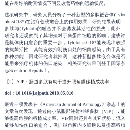
能在良好的耐受情况下明显改善药物的运输状况。
这项研究中，研究人员分析了一种新型的多肽嵌合体(Tylot
oin-sC18*)在治疗创伤愈合上的作用效果，研究结果表明，
多肽与(Tylotoin的融合并不会诱发其活性的损失，此外，
研究者还观察到了其增殖对于角蛋白细胞的影响，这或许
是机体伤口愈合的重要一步，Tylotoin-sC18*能表现出较强
的抗菌活性，其能有效抑制伤口处的
细菌
感染，由于具有
多种功能，因此研究者就推测，这种新型多肽嵌合体是否
能用来治疗机体的伤口感染；相关研究结果刊登于国际杂
志Scientific Reports上。
【2】
AJP：肠道多肽有助于提升眼角膜移植成功率
doi：10.1016/j.ajpath.2018.05.010
最近一项发表在《American Journal of Pathology》杂志上的
文章首次发现，通过向小鼠眼部注射神经多肽（VIP），能
够提高角膜的移植成功率。VIP同时还具有其它优势，流入
能够加快伤口的愈合，保护眼角膜内皮细胞以及提高移植