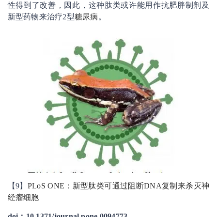
性得到了改善，因此，这种肽类或许能用作抗肥胖制剂及
新型药物来治疗2型
糖尿病
。
【9】
PLoS ONE：新型肽类可通过阻断DNA复制来杀灭神
经瘤细胞
doi：10.1371/journal.pone.0094773