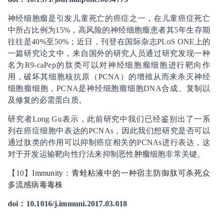
神经细胞瘤是引发儿童死亡的癌症之一，在儿童癌症死亡
中所占比例为15%，高风险的神经细胞瘤患者其5年生存期
往往是40%至50%；近日，刊登在国际杂志PLoS ONE上的
一篇研究论文中，来自国外的研究人员通过研究发现一种
名为R9-caPep的肽类可以对神经细胞瘤细胞进行靶向作
用，破坏其细胞核抗原（PCNA）的增殖从而来杀灭神经
细胞瘤细胞，PCNA是神经细胞瘤细胞DNA合成、复制以
及修复的必需蛋白质。
研究者Long Gu表示，此前研究中我们已经鉴别出了一系
列在癌症细胞中表达的PCNAs，因此我们想研究是否可以
通过肽类的作用可以抑制癌症相关的PCNAs进行表达，这
对于开发运输靶向性疗法来抑制恶性
肿瘤
细胞非常关键。
【10】
Immunity：青蛙粘液中的一种宿主防御肽可杀死众
多流感病毒毒株
doi：10.1016/j.immuni.2017.03.018