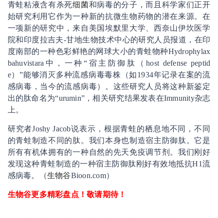
青蛙粘液含有杀死
细菌
和病毒的分子，而且科学家们正开
始研究利用它作为一种新的抗微生物药物的潜在来源。在
一项新的研究中，来自美国埃默里大学、西奈山伊坎医学
院和印度拉吉夫-甘地生物技术中心的研究人员报道，在印
度南部的一种色彩鲜艳的网球大小的青蛙物种Hydrophylax
bahuvistara中，一种“宿主防御肽（host defense peptid
e）”能够消灭多种流感病毒毒株（如1934年记录在案的流
感病毒，当今的流感病毒）。这些研究人员将这种新鉴定
出的肽命名为“urumin”，相关研究结果发表在Immunity杂志
上。
研究者Joshy Jacob说表示，根据青蛙的栖息地不同，不同
的青蛙制造不同的肽。我们本身也制造宿主防御肽。它是
所有有机体拥有的一种自然的先天免疫调节剂。我们刚好
发现这种青蛙制造的一种宿主防御肽刚好有效地抵抗H1流
感病毒。（
生物谷
Bioon.com）
生物谷更多精彩盘点！敬请期待！