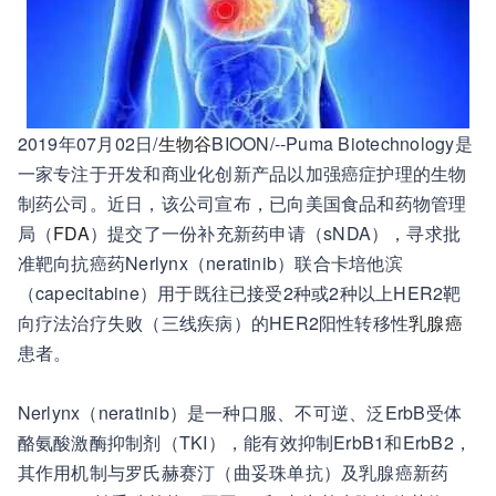
2019年07月02日/
生物谷
BIOON/--Puma Biotechnology是
一家专注于开发和商业化创新产品以加强癌症护理的生物
制药公司。近日，该公司宣布，已向美国食品和药物管理
局（
FDA
）提交了一份补充新药申请（sNDA），寻求批
准靶向抗癌药Nerlynx（neratinib）联合卡培他滨
（capecitabine）用于既往已接受2种或2种以上HER2靶
向疗法治疗失败（三线疾病）的HER2阳性转移性
乳腺癌
患者。
Nerlynx（neratinib）是一种口服、不可逆、泛ErbB受体
酪氨酸激酶抑制剂（TKI），能有效抑制ErbB1和ErbB2，
其作用机制与罗氏赫赛汀（曲妥珠单抗）及乳腺癌新药