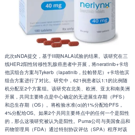
此次sNDA提交，基于III期NALA试验的结果。该研究在三
线HER2阳性转移性乳腺癌患者中开展，将neratinib+卡培
他滨组合方案与Tykerb（lapatinib，拉帕替尼）+卡培他滨
组合方案进行了对比。研究中，621例患者以1:1的比例随
机分配至2个方案组。该研究在北美、欧洲、亚太和南美洲
开展，共同主要终点是中心确定的无进展生存期（PFS）
和总生存期（OS）。将检验水准(α)的1%分配给PFS，
4%分配给OS。如果2个共同主要终点中的任何一个是阳性
的，那么这项研究被认为是阳性。Puma公司与美国食品和
药物管理局（FDA）通过特别协议评估（SPA）程序对该