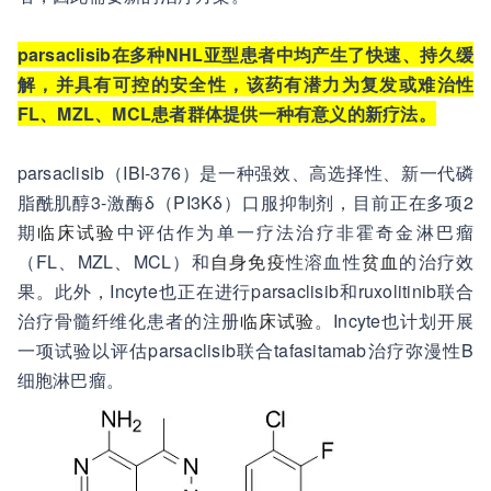
parsaclisib在多种NHL亚型患者中均产生了快速、持久缓
解，并具有可控的安全性，该药有潜力为复发或难治性
FL、MZL、MCL患者群体提供一种有意义的新疗法。
parsaclisib（IBI-376）是一种强效、高选择性、新一代磷
脂酰肌醇3-激酶δ（PI3Kδ）口服抑制剂，目前正在多项2
期
临床试验
中评估作为单一疗法治疗非霍奇金淋巴瘤
（FL、MZL、MCL）和
自身免疫
性溶血性
贫血
的治疗效
果。此外，Incyte也正在进行parsaclisib和ruxolitinib联合
治疗骨髓纤维化患者的注册
临床试验
。Incyte也计划开展
一项试验以评估parsaclisib联合tafasitamab治疗弥漫性B
细胞淋巴瘤。