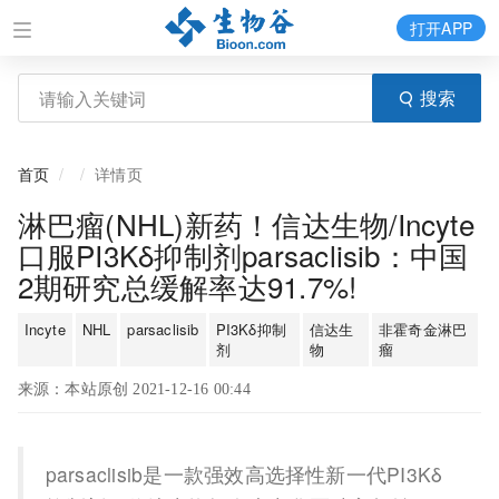
打开APP
搜索
首页
详情页
淋巴瘤(NHL)新药！信达生物/Incyte
口服PI3Kδ抑制剂parsaclisib：中国
2期研究总缓解率达91.7%!
Incyte
NHL
parsaclisib
PI3Kδ抑制
信达生
非霍奇金淋巴
剂
物
瘤
来源：本站原创 2021-12-16 00:44
parsaclisib是一款强效高选择性新一代PI3Kδ