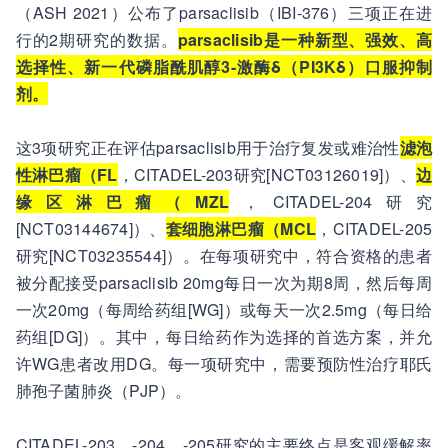
（ASH 2021）公布了parsaclisib（IBI-376）三项正在进
行的2期研究的数据。
parsaclisib是一种新型、强效、高
选择性、新一代磷脂酰肌醇3-激酶δ（PI3Kδ）口服抑制
剂。
这3项研究正在评估parsaclisib用于治疗复发或难治性
滤泡
性淋巴瘤（FL
，CITADEL-203研究[NCT03126019]）、
边
缘区淋巴瘤（MZL
，CITADEL-204研究
[NCT03144674]）、
套细胞淋巴瘤（MCL
，CITADEL-205
研究[NCT03235544]）。在每项研究中，符合资格的患者
被分配接受parsaclisib 20mg每日一次为期8周，然后每周
一次20mg（每周给药组[WG]）或每天一次2.5mg（每日给
药组[DG]）。其中，每日给药作为选择的首选方案，并允
许WG患者改用DG。每一项研究中，需要预防性治疗耶氏
肺孢子菌肺炎（PJP）。
CITADEL-203、-204、-205研究的主要终点是客观缓解率