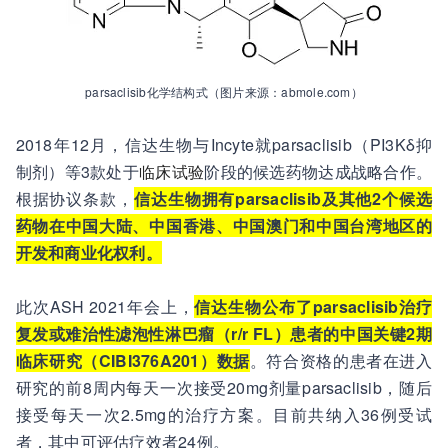
parsaclisib化学结构式（图片来源：abmole.com）
2018年12月，信达生物与Incyte就parsaclisib（PI3Kδ抑
制剂）等3款处于
临床试验
阶段的候选药物达成战略合作。
根据协议条款，
信达生物拥有parsaclisib及其他2个候选
药物在中国大陆、中国香港、中国澳门和中国台湾地区的
开发和商业化权利。
此次ASH 2021年会上，
信达生物公布了parsaclisib治疗
复发或难治性滤泡性淋巴瘤（r/r FL）患者的中国关键2期
临床研究（CIBI376A201）数据
。符合资格的患者在进入
研究的前8周内每天一次接受20mg剂量parsaclisib，随后
接受每天一次2.5mg的治疗方案。目前共纳入36例受试
者，其中可评估疗效者24例。