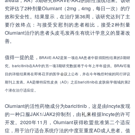
areata，AA）3期研究BRAVE-AA2的阳性顶线结果。该研
究评估了2种剂量Olumiant（2mg，4mg，每日一次）的疗
效和安全性。结果显示，在治疗第36周，该研究达到了主
要疗效终点：与接受安慰剂的患者相比，接受2种剂量
Olumiant治疗的患者头皮毛发再生有统计学意义的显著改
善。
值得一提的是，
BRAVE-AA2是第一项在AA患者中获得阳性结果的3期研
究。baricitinib在AA中的另一项3期研究数据将于今年上半年提供。BRAVE项
目的详细结果将在即将召开的医学
会议
上公布，并在今年晚些时候的同行评议
期刊上发表。AA是继特应性皮炎（AD）之后baricitinib在皮肤病学领域的第2
个潜在治疗适应症。
Olumiant的活性药物成分为baricitinib，这是由Incyte发现
的一种口服JAK1/JAK2抑制剂，由
礼来
根据Incyte的许可
开发。2020年11月，Olumiant获得欧盟批准第二个适应
症，用于治疗适合系统疗法的中度至重度AD成人患者。值