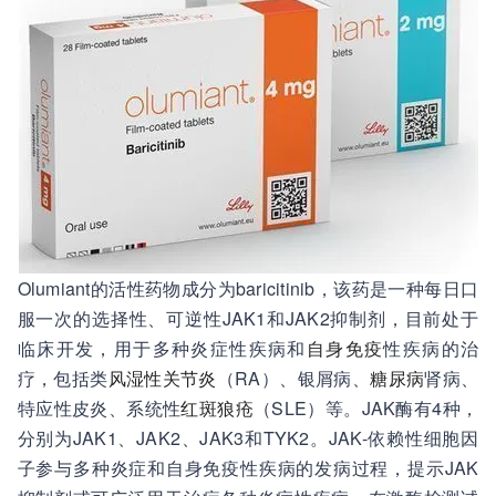
Olumiant的活性药物成分为baricitinib，该药是一种每日口
服一次的选择性、可逆性JAK1和JAK2抑制剂，目前处于
临床开发，用于多种炎症性疾病和
自身免疫
性疾病的治
疗，包括类
风湿性关节炎
（RA）、银屑病、
糖尿病
肾病、
特应性皮炎、系统性
红斑狼疮
（SLE）等。JAK酶有4种，
分别为JAK1、JAK2、JAK3和TYK2。JAK-依赖性细胞因
子参与多种炎症和自身免疫性疾病的发病过程，提示JAK