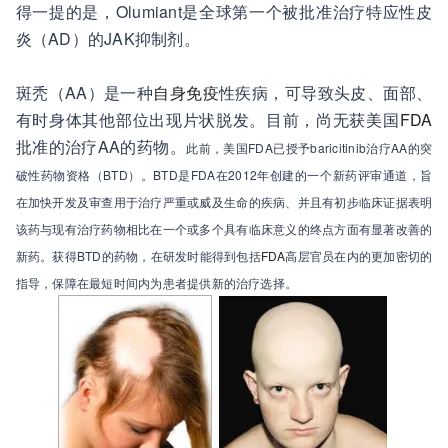
得一提的是，Olumiant是全球第一个被批准治疗特应性皮
炎（AD）的JAK抑制剂。
斑秃（AA）是一种
自身免疫
性疾病，可导致头皮、面部、
有时身体其他部位出现片状脱发。目前，尚无获美国
FDA
批准的治疗AA的药物。
此前，美国FDA已授予baricitinib治疗AA的突
破性药物资格（BTD）。BTD是FDA在2012年创建的一个新药评审通道，旨
在加快开发及审查用于治疗严重或威及生命的疾病、并且有初步临床证据表明
该药与现有治疗药物相比在一个或多个具有临床意义的终点方面有显著改善的
新药。获得BTD的药物，在研发时能得到包括
FDA
高层官员在内的更加密切的
指导，保障在最短时间内为患者提供新的治疗选择。