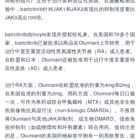
抑制剂或可广泛用于治疗各种炎症性疾病。在激酶检测试
验中，baricitinib针对JAK1和JAK2表现出的抑制强度要比
JAK3高出100倍。
baricitinib由Incyte发现并授权给
礼来
。在美国和70多个国
家，baricitinib已被批准以商品名Olumiant上市销售，用于
治疗中度至重度活动性类
风湿性关节炎
（RA）成人患者。
在欧盟和日本，Olumiant还被批准用于治疗中度至重度特
应性皮炎（AD）成人患者。
治疗RA方面，Olumiant在欧盟批准的剂量为4mg和2mg，
在美国批准的剂量为2mg。用药方面，Olumiant每日口服
一次，可作为单药或联合甲氨蝶呤（MTX）或其他非生物
疾病修饰抗风湿疗法（non-biologic DMARDs）。不推荐
将Olumiant与其他JAK抑制剂、或生物DMARD、强效免
疫抑制剂（如硫唑嘌呤和环孢菌素）联合用药。值得注意
的是，Olumiant的美国药物标签中附有一则黑框警告，提