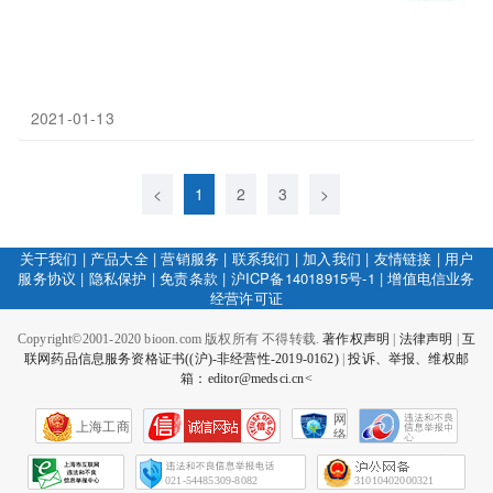
2021-01-13
<
1
2
3
>
关于我们
|
产品大全
|
营销服务
|
联系我们
|
加入我们
|
友情链接
|
用户
服务协议
|
隐私保护
|
免责条款
|
沪ICP备14018915号-1
|
增值电信业务
经营许可证
Copyright©2001-2020 bioon.com 版权所有 不得转载.
著作权声明
|
法律声明
|
互
联网药品信息服务资格证书((沪)-非经营性-2019-0162)
|
投诉、举报、维权邮
箱：editor@medsci.cn<
网
上海工商
络
社
会
征
021-54485309-8082
31010402000321