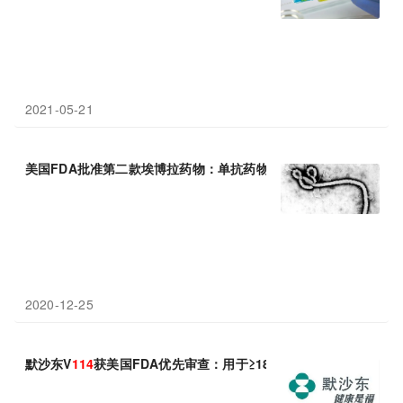
2021-05-21
美国FDA批准第二款埃博拉药物：单抗药物Ebanga(
mAb114
)获
2020-12-25
默沙东V
114
获美国FDA优先审查：用于≥18岁成年人群，预防侵袭