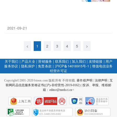
2021-09-21
<
1
2
3
4
5
>
关于我们
|
产品大全
|
营销服务
|
联系我们
|
加入我们
|
友情链接
|
用户
服务协议
|
隐私保护
|
免责条款
|
沪ICP备14018915号-1
|
增值电信业务
经营许可证
Copyright©2001-2020 bioon.com 版权所有 不得转载.
著作权声明
|
法律声明
|
互
联网药品信息服务资格证书((沪)-非经营性-2019-0162)
|
投诉、举报、维权邮
箱：editor@medsci.cn<
网
上海工商
络
社
会
征
021-54485309-8082
31010402000321