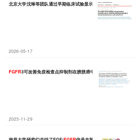
北京大学沈琳等团队通过早期临床试验显示其对
FGFR
抑制剂耐药
2026-05-17
FGFR
3可改善免疫检查点抑制剂在膀胱癌中的疗效
2023-11-29
南昌大学研究们总结了FGF/
FGFR
信号在肿瘤微环境调节中的作用