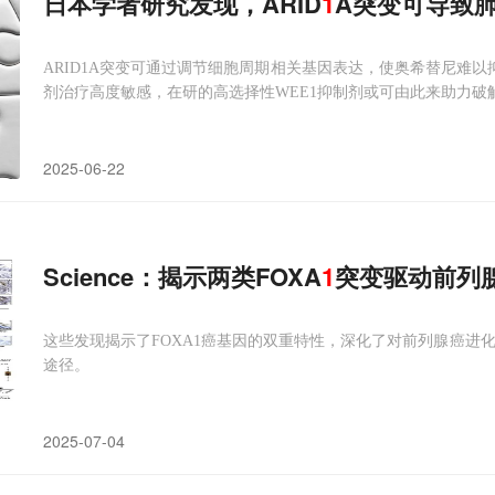
日本学者研究发现，ARID
1
A突变可导致
ARID1A突变可通过调节细胞周期相关基因表达，使奥希替尼难以
剂治疗高度敏感，在研的高选择性WEE1抑制剂或可由此来助力破
2025-06-22
Science：揭示两类FOXA
1
突变驱动前列
这些发现揭示了FOXA1癌基因的双重特性，深化了对前列腺癌进化
途径。
2025-07-04