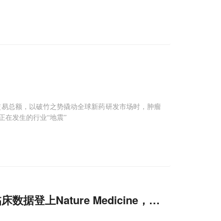
的BD交易总额，以破竹之势撬动全球新药研发市场时，肿瘤
在发生的行业“地震”
床数据登上Nature Medicine，中山大学徐