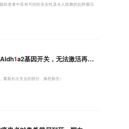
食管结合部腺癌患者中具有可控的安全性及令人鼓舞的抗肿瘤活
ldh
1
a2基因开关，无法激活再生程序
，重新长出失去的部分，焕然新生~