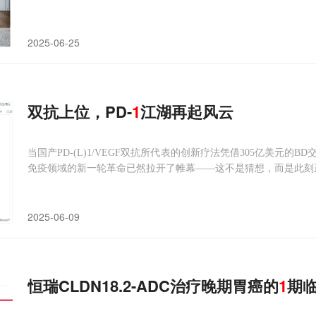
2025-06-25
双抗上位，PD-
1
江湖再起风云
当国产PD-(L)1/VEGF双抗所代表的创新疗法凭借305亿美元
免疫领域的新一轮革命已然拉开了帷幕——这不是猜想，而是此刻正
2025-06-09
恒瑞CLDN18.2-ADC治疗晚期胃癌的
1
期临