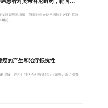
肺癌患者对奥希替尼耐药，靶向抑制WEE
1
则可
抑制肺癌细胞增殖，但同时也会使癌细胞对WEE1抑制
解耐药。
腺癌的产生和治疗抵抗性
的理解，并为针对FOXA1突变的治疗策略开辟了潜在