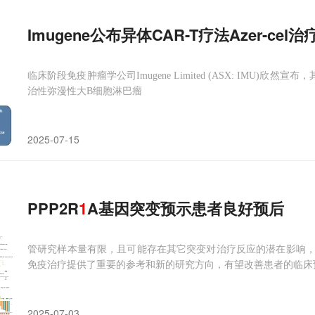
Imugene公布异体CAR-T疗法Azer-ce
临床阶段免疫肿瘤学公司Imugene Limited (ASX: IMU)欣然宣布，其评估aze
治性弥漫性大B细胞淋巴瘤
2025-07-15
PPP2R
1
A基因突变预示患者良好预后
管研究样本量有限，且可能存在其它突变对治疗反应的潜在影响
免疫治疗提供了重要的参考和新的研究方向，有望改善患者的临床
2025-07-03