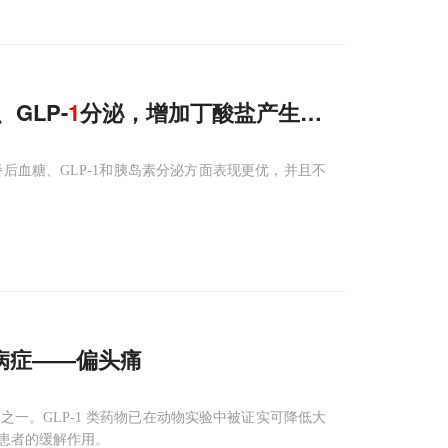
GLP-
1
分泌，增加丁酸盐产生菌，降低炎症
后血糖、GLP-1和胰岛素分泌方面表现更优，并且不
病症——偏头痛
一。GLP-1 类药物已在动物实验中被证实可降低大
患者的缓解作用。