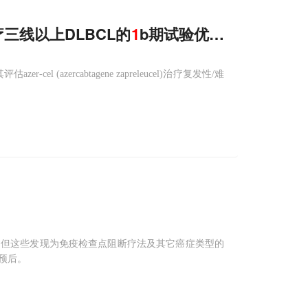
l治疗三线以上DLBCL的
1
b期试验优异缓解率数据
r-cel (azercabtagene zapreleucel)治疗复发性/难
，但这些发现为免疫检查点阻断疗法及其它癌症类型的
预后。