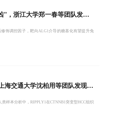
逸的“帮凶”，浙江大学郑一春等团队发现ALG
1
为PDL
1
后修饰调控因子，靶向ALG1介导的糖基化有望提升免
命：上海交通大学沈柏用等团队发现RIPPLY
1
通过降
在人类样本分析中，RIPPLY1在CTNNB1突变型HCC组织