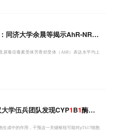
阱：同济大学余晨等揭示AhR-NR
1
D
1
轴让肾脏
及尿毒症毒素受体芳香烃受体（AhR）表达水平均上
汉大学伍兵团队发现CYP
1
B
1
酶像开关，可特异
7细胞生成中的作用，干预这一关键枢纽可能对pTh17细胞