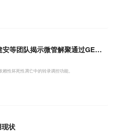
秀文/任建安等团队揭示微管解聚通过GEF-H
1
激活ZBP
P1依赖性坏死性凋亡中的转录调控功能。
用现状