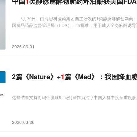
中国
1
类静脉麻醉创新药环泊酚获美国FD
5月30日，由海思科医药集团自主研发的1类静脉麻醉创新药—
国食品药品监督管理局（FDA）上市批准，用于成人全身麻醉诱导
2026-06-01
2篇《Nature》+
1
篇《Med》：我国降血
这些结果支持将玛仕度肽9 mg剂量作为治疗中国人群中度至重度
2026-03-26