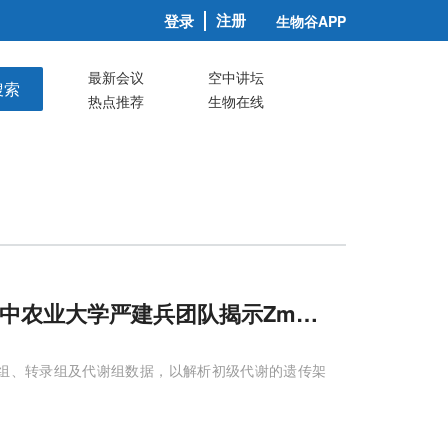
注册
登录
生物谷APP
最新会议
空中讲坛
搜索
热点推荐
生物在线
：华中农业大学严建兵团队揭示ZmAVT
1
A-
1
决定
基因组、转录组及代谢组数据，以解析初级代谢的遗传架