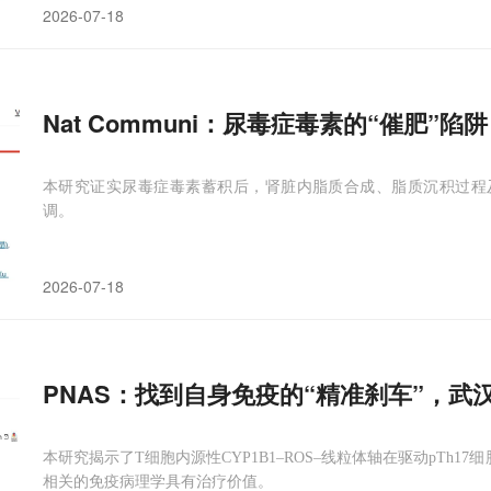
2026-07-18
Nat Communi：尿毒症毒素的“催肥”陷
本研究证实尿毒症毒素蓄积后，肾脏内脂质合成、脂质沉积过程
调。
2026-07-18
PNAS：找到自身免疫的“精准刹车”，武
本研究揭示了T细胞内源性CYP1B1–ROS–线粒体轴在驱动pTh1
相关的免疫病理学具有治疗价值。