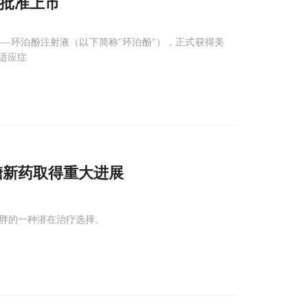
A批准上市
—环泊酚注射液（以下简称"环泊酚"），正式获得美
适应症
糖新药取得重大进展
肥胖的一种潜在治疗选择。