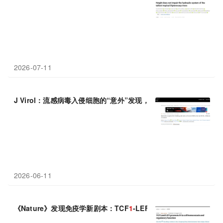
2026-07-11
J Virol：流感病毒入侵细胞的“意外”发现，H3N2和H
1
N
1
走的是两
2026-06-11
《Nature》发现免疫学新剧本：TCF
1
-LEF
1
跨界掌管B细胞“青春