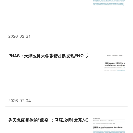
2026-02-21
PNAS：天津医科大学张锴团队发现ENO
1
入核耦合HDAC
1
通过局
2026-07-04
先天免疫受体的“叛变”：马瑶/刘刚 发现NOD
1
/2如何通过上调巨噬细