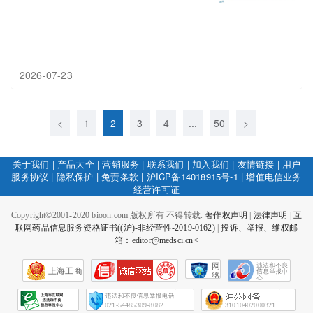
2026-07-23
<
1
2
3
4
...
50
>
关于我们
|
产品大全
|
营销服务
|
联系我们
|
加入我们
|
友情链接
|
用户
服务协议
|
隐私保护
|
免责条款
|
沪ICP备14018915号-1
|
增值电信业务
经营许可证
Copyright©2001-2020 bioon.com 版权所有 不得转载.
著作权声明
|
法律声明
|
互
联网药品信息服务资格证书((沪)-非经营性-2019-0162)
|
投诉、举报、维权邮
箱：editor@medsci.cn<
网
上海工商
络
社
会
征
021-54485309-8082
31010402000321